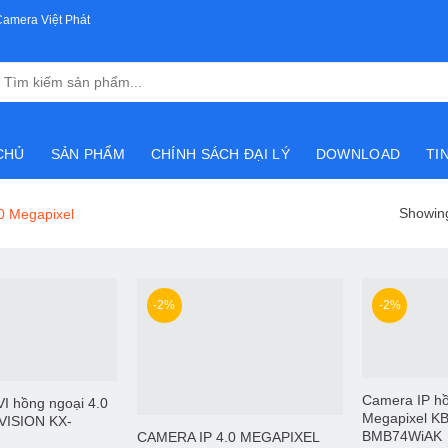
Camera Việt Phát
Tìm
kiếm:
CHỦ
SẢN PHẨM
CHÍNH SÁCH ĐẠI LÝ
DOWNLOAD
TI
Showing
0 Megapixel
-2%
-2%
Camera IP hồ
 hồng ngoại 4.0
Megapixel K
VISION KX-
BMB74WiAK
CAMERA IP 4.0 MEGAPIXEL