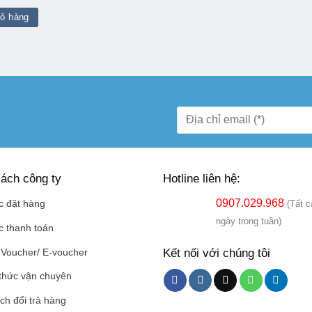
ốc
hiện
:
tại
iỏ hàng
 27.800.000.
là:
₫ 26.000.000.
ách công ty
Hotline liên hệ:
0907.029.968
c đặt hàng
(Tất c
ngày trong tuần)
c thanh toán
Kết nối với chúng tôi
Voucher/ E-voucher
thức vận chuyên
ch đổi trả hàng