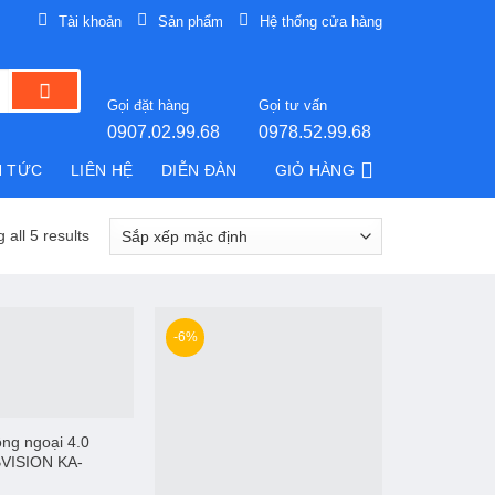
Tài khoản
Sản phẩm
Hệ thống cửa hàng
Gọi đặt hàng
Gọi tư vấn
0907.02.99.68
0978.52.99.68
N TỨC
LIÊN HỆ
DIỄN ĐÀN
GIỎ HÀNG
 all 5 results
-6%
ng ngoại 4.0
BVISION KA-