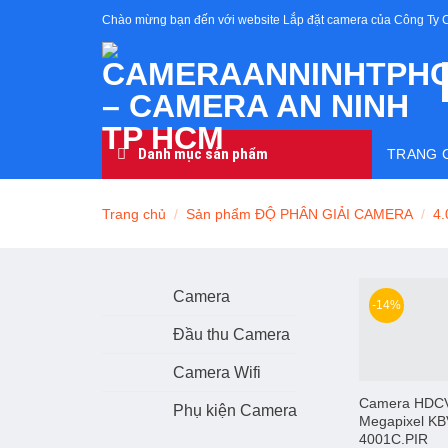
Skip
Chào mừng bạn đến với website Lắp đặt camera của Công Ty 
to
content
Danh mục sản phẩm
TRANG 
Trang chủ
/
Sản phẩm ĐỘ PHÂN GIẢI CAMERA
/
4.
Camera
-14%
Đầu thu Camera
Camera Wifi
Camera HDCVI
Phụ kiện Camera
Megapixel KB
4001C.PIR