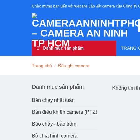
Skip
Chào mừng bạn đến với website Lắp đặt camera của Công Ty 
to
content
Danh mục sản phẩm
TRANG 
Trang chủ
/
Đầu ghi camera
Danh mục sản phẩm
Không tìm t
Bán chạy nhất tuần
Bàn điều khiển camera (PTZ)
Báo cháy - báo trộm
Bộ chia hình camera