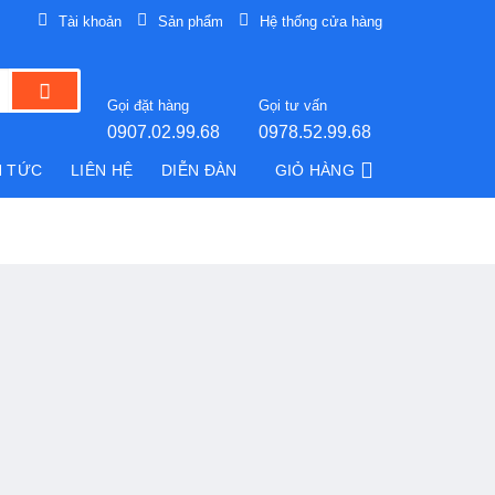
Tài khoản
Sản phẩm
Hệ thống cửa hàng
Gọi đặt hàng
Gọi tư vấn
0907.02.99.68
0978.52.99.68
N TỨC
LIÊN HỆ
DIỄN ĐÀN
GIỎ HÀNG