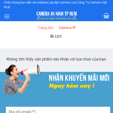
Skip
Chào mừng bạn đến với website Lắp đặt camera của Công Ty Camera Việt
Phát
to
content
Trang chủ
/
Camera IP
LỌC
Không tìm thấy sản phẩm nào khớp với lựa chọn của bạn.