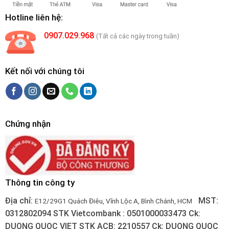
Hotline liên hệ:
0907.029.968
(Tất cả các ngày trong tuần)
Kết nối với chúng tôi
Chứng nhận
Thông tin công ty
Địa chỉ:
MST:
E12/29G1 Quách Điêu, Vĩnh Lộc A, Bình Chánh, HCM
0312802094
STK Vietcombank : 0501000033473
Ck:
DUONG QUOC VIET
STK ACB: 2210557
Ck: DUONG QUOC