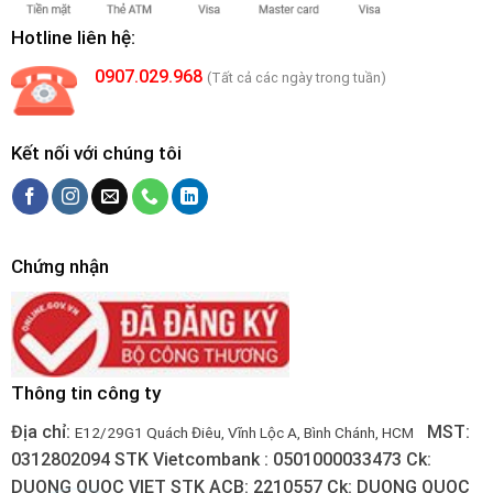
Hotline liên hệ:
0907.029.968
(Tất cả các ngày trong tuần)
Kết nối với chúng tôi
Chứng nhận
Thông tin công ty
Địa chỉ:
MST:
E12/29G1 Quách Điêu, Vĩnh Lộc A, Bình Chánh, HCM
0312802094
STK Vietcombank : 0501000033473
Ck:
DUONG QUOC VIET
STK ACB: 2210557
Ck: DUONG QUOC