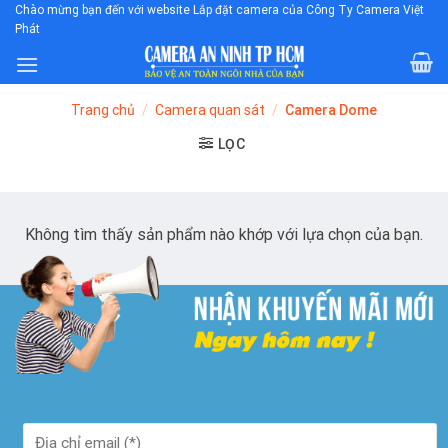
Skip
Chào mừng bạn đến với website Lắp đặt camera của Công Ty Camera Việt
Phát
to
content
Trang chủ
/
Camera quan sát
/
Camera Dome
LỌC
Không tìm thấy sản phẩm nào khớp với lựa chọn của bạn.