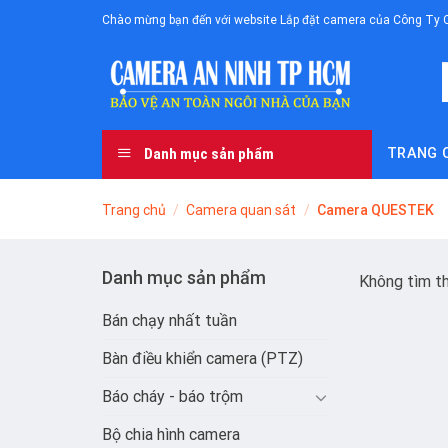
Skip
Chào mừng bạn đến với website Lắp đặt camera của Công Ty 
to
content
k
Danh mục sản phẩm
TRANG 
Trang chủ
/
Camera quan sát
/
Camera QUESTEK
Danh mục sản phẩm
Không tìm th
Bán chạy nhất tuần
Bàn điều khiển camera (PTZ)
Báo cháy - báo trộm
Bộ chia hình camera