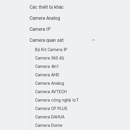
Các thiết bị khác
Camera Analog
Camera IP
Camera quan sát
Bộ Kit Camera IP
Camera 360 độ
Camera 4in1
Camera AHD
Camera Analog
Camera AVTECH
Camera công nghệ IoT
Camera CP PLUS
Camera DAHUA
Camera Dome