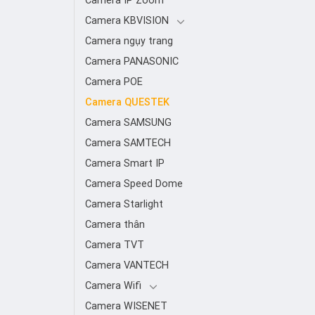
Camera IP Zoom
Camera KBVISION
Camera ngụy trang
Camera PANASONIC
Camera POE
Camera QUESTEK
Camera SAMSUNG
Camera SAMTECH
Camera Smart IP
Camera Speed Dome
Camera Starlight
Camera thân
Camera TVT
Camera VANTECH
Camera Wifi
Camera WISENET