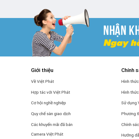
Giới thiệu
Chính s
Về Việt Phát
Hình thức
Hợp tác với Việt Phát
Hình thức
Cơ hội nghề nghiệp
Sử dụng 
Quy chế sàn giao dịch
Phương t
Các khuyến mãi đã bán
Chính sác
Camera Việt Phát
Hướng dẫ