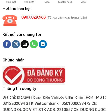
Hotline liên hệ:
0907.029.968
(Tất cả các ngày trong tuần)
Kết nối với chúng tôi
Chứng nhận
Thông tin công ty
Địa chỉ:
MST:
E12/29G1 Quách Điêu, Vĩnh Lộc A, Bình Chánh, HCM
0312802094
STK Vietcombank : 0501000033473
Ck:
DUONG QUOC VIET
STK ACB: 2210557
Ck: DUONG QUOC