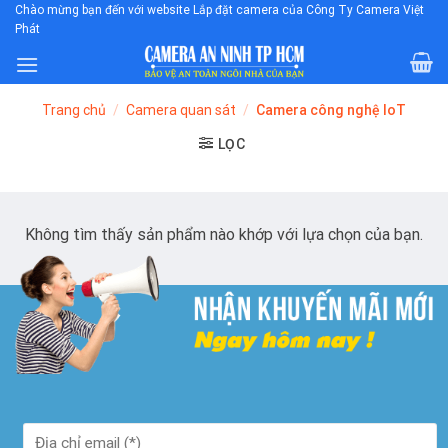
Skip
Chào mừng bạn đến với website Lắp đặt camera của Công Ty Camera Việt
Phát
to
content
Trang chủ
/
Camera quan sát
/
Camera công nghệ IoT
LỌC
Không tìm thấy sản phẩm nào khớp với lựa chọn của bạn.