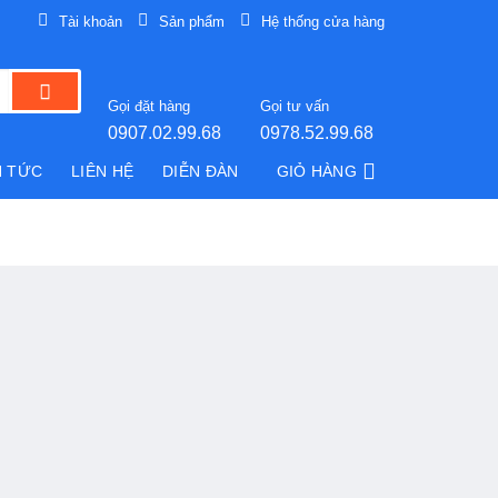
Tài khoản
Sản phẩm
Hệ thống cửa hàng
Gọi đặt hàng
Gọi tư vấn
0907.02.99.68
0978.52.99.68
N TỨC
LIÊN HỆ
DIỄN ĐÀN
GIỎ HÀNG