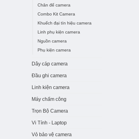
Chân đế camera
Combo Kit Camera
Khuếch đại tín hiệu camera
Linh phụ kiện camera
Nguồn camera
Phụ kiện camera
Dây cáp camera
Đầu ghi camera
Linh kiện camera
Máy chấm công
Trọn Bộ Camera
Vi Tính - Laptop
Vỏ bảo vệ camera