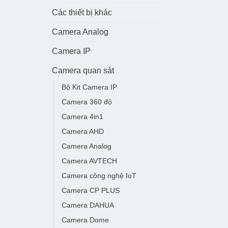
Các thiết bị khác
Camera Analog
Camera IP
Camera quan sát
Bộ Kit Camera IP
Camera 360 độ
Camera 4in1
Camera AHD
Camera Analog
Camera AVTECH
Camera công nghệ IoT
Camera CP PLUS
Camera DAHUA
Camera Dome