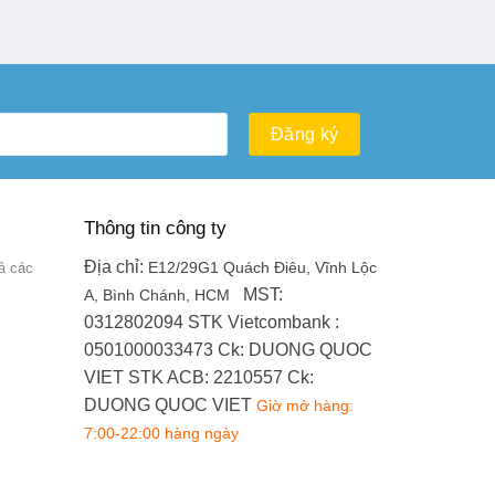
Thông tin công ty
Địa chỉ:
ả các
E12/29G1 Quách Điêu, Vĩnh Lộc
MST:
A, Bình Chánh, HCM
0312802094
STK Vietcombank :
0501000033473
Ck: DUONG QUOC
VIET
STK ACB: 2210557
Ck:
DUONG QUOC VIET
Giờ mở hàng:
7:00-22:00 hàng ngày