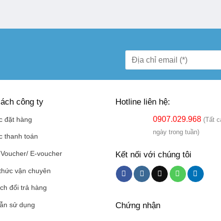
ách công ty
Hotline liên hệ:
0907.029.968
c đặt hàng
(Tất c
ngày trong tuần)
c thanh toán
Kết nối với chúng tôi
Voucher/ E-voucher
thức vận chuyên
ch đổi trả hàng
Chứng nhận
ẫn sử dụng