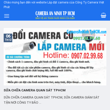
Skip
Chào mừng bạn đến với website Lắp đặt camera của Công Ty Camera Việt
Phát
to
content
06
Th12
SỬA CHỮA CAMERA QUAN SÁT TPHCM
SỬA CHỮA CAMERA QUAN SÁT TPHCM, SỬA CAMERA GIÁM SÁT
TẬN NƠI CÔNG TY BẢO ...