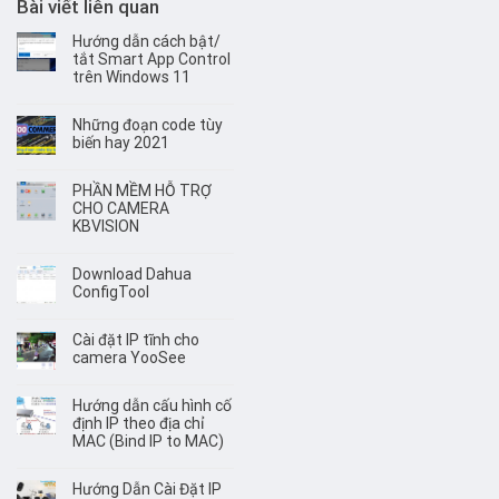
Bài viết liên quan
Hướng dẫn cách bật/
tắt Smart App Control
trên Windows 11
Những đoạn code tùy
biến hay 2021
PHẦN MỀM HỖ TRỢ
CHO CAMERA
KBVISION
Download Dahua
ConfigTool
Cài đặt IP tĩnh cho
camera YooSee
Hướng dẫn cấu hình cố
định IP theo địa chỉ
MAC (Bind IP to MAC)
Hướng Dẫn Cài Đặt IP