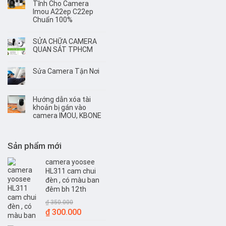
Tĩnh Cho Camera
Imou A22ep C22ep
Chuẩn 100%
SỬA CHỮA CAMERA
QUAN SÁT TPHCM
Sửa Camera Tận Nơi
Hướng dẫn xóa tài
khoản bị gán vào
camera IMOU, KBONE
Sản phẩm mới
camera yoosee
HL311 cam chui
đèn , có màu ban
đêm bh 12th
₫
350.000
Giá
Giá
₫
300.000
gốc
hiện