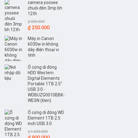
camera yoosee
là:
tại
chuôi đèn 3mp bh
₫ 350.000.
là:
12th
₫ 300.000.
₫
300.000
Giá
Giá
₫
250.000
gốc
hiện
Máy in Canon
là:
tại
6030w in không
₫ 300.000.
là:
dây điện thoại vi
₫ 250.000.
tính
Ổ cứng di động
HDD Western
Digital Elements
Portable 1TB 2.5"
USB 3.0 -
WDBUZG0010BBK-
WESN (Đen)
Ổ cứng di động WD
Element 1TB 2.5
inch USB 3.0
₫
1.500.000
Giá
Giá
₫
900.000