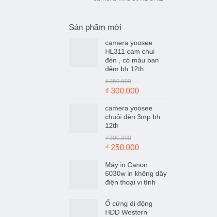
Sản phẩm mới
camera yoosee
HL311 cam chui
đèn , có màu ban
đêm bh 12th
₫
350.000
Giá
Giá
₫
300.000
gốc
hiện
camera yoosee
là:
tại
chuôi đèn 3mp bh
₫ 350.000.
là:
12th
₫ 300.000.
₫
300.000
Giá
Giá
₫
250.000
gốc
hiện
Máy in Canon
là:
tại
6030w in không dây
₫ 300.000.
là:
điện thoại vi tính
₫ 250.000.
Ổ cứng di động
HDD Western