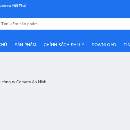
Camera Việt Phát
Tìm
kiếm:
CHỦ
SẢN PHẨM
CHÍNH SÁCH ĐẠI LÝ
DOWNLOAD
TI
 công ty Camera An Ninh ...