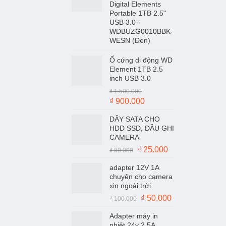
Digital Elements
Portable 1TB 2.5"
USB 3.0 -
WDBUZG0010BBK-
WESN (Đen)
Ổ cứng di động WD
Element 1TB 2.5
inch USB 3.0
₫
1.500.000
Giá
Giá
₫
900.000
gốc
hiện
DÂY SATA CHO
là:
tại
HDD SSD, ĐẦU GHI
₫ 1.500.000.
là:
CAMERA
₫ 900.000.
Giá
Giá
₫
25.000
₫
80.000
gốc
hiện
adapter 12V 1A
là:
tại
chuyên cho camera
₫ 80.000.
là:
xịn ngoài trời
₫ 25.000.
Giá
Giá
₫
50.000
₫
100.000
gốc
hiện
Adapter máy in
là:
tại
nhiệt 24v 2.5A