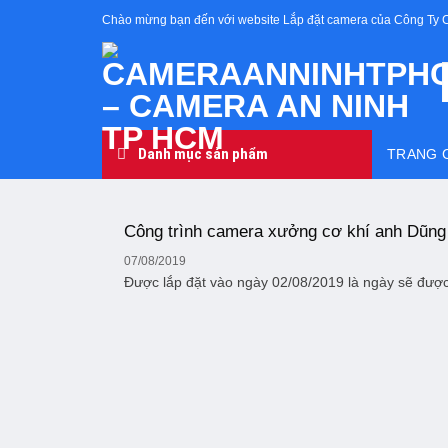
Skip
Chào mừng bạn đến với website Lắp đặt camera của Công Ty 
to
content
Danh mục sản phẩm
TRANG 
Công trình camera xưởng cơ khí anh Dũng
07/08/2019
Được lắp đặt vào ngày 02/08/2019 là ngày sẽ được