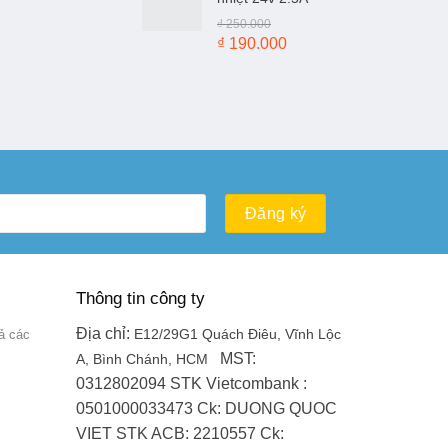
₫ 100.000.
là:
₫
250.000
₫ 50.000.
Giá
Giá
₫
190.000
gốc
hiện
là:
tại
₫ 250.000.
là:
₫ 190.000.
Thông tin công ty
Địa chỉ:
ả các
E12/29G1 Quách Điêu, Vĩnh Lộc
MST:
A, Bình Chánh, HCM
0312802094
STK Vietcombank :
0501000033473
Ck: DUONG QUOC
VIET
STK ACB: 2210557
Ck: