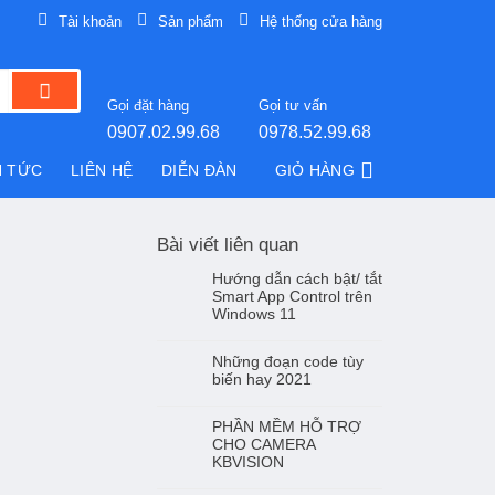
Tài khoản
Sản phẩm
Hệ thống cửa hàng
Gọi đặt hàng
Gọi tư vấn
0907.02.99.68
0978.52.99.68
N TỨC
LIÊN HỆ
DIỄN ĐÀN
GIỎ HÀNG
Bài viết liên quan
Hướng dẫn cách bật/ tắt
Smart App Control trên
Windows 11
Những đoạn code tùy
biến hay 2021
PHẦN MỀM HỖ TRỢ
CHO CAMERA
KBVISION