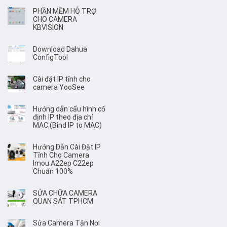
PHẦN MỀM HỖ TRỢ
CHO CAMERA
KBVISION
Download Dahua
ConfigTool
Cài đặt IP tĩnh cho
camera YooSee
Hướng dẫn cấu hình cố
định IP theo địa chỉ
MAC (Bind IP to MAC)
Hướng Dẫn Cài Đặt IP
Tĩnh Cho Camera
Imou A22ep C22ep
Chuẩn 100%
SỬA CHỮA CAMERA
QUAN SÁT TPHCM
Sửa Camera Tận Nơi