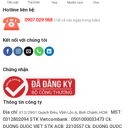
Hotline liên hệ:
0907.029.968
(Tất cả các ngày trong tuần)
Kết nối với chúng tôi
Chứng nhận
Thông tin công ty
Địa chỉ:
MST:
E12/29G1 Quách Điêu, Vĩnh Lộc A, Bình Chánh, HCM
0312802094
STK Vietcombank : 0501000033473
Ck:
DUONG QUOC VIET
STK ACB: 2210557
Ck: DUONG QUOC