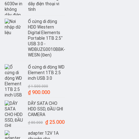
₫ 300.000.
là:
dây điện thoại vi
₫ 250.000.
tính
Ổ cứng di động
HDD Western
Digital Elements
Portable 1TB 2.5"
USB 3.0 -
WDBUZG0010BBK-
WESN (Đen)
Ổ cứng di động WD
Element 1TB 2.5
inch USB 3.0
₫
1.500.000
Giá
Giá
₫
900.000
gốc
hiện
DÂY SATA CHO
là:
tại
HDD SSD, ĐẦU GHI
₫ 1.500.000.
là:
CAMERA
₫ 900.000.
Giá
Giá
₫
25.000
₫
80.000
gốc
hiện
adapter 12V 1A
là:
tại
chuyên cho