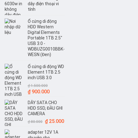
₫ 300.000.
là:
dây điện thoại vi
₫ 250.000.
tính
Ổ cứng di động
HDD Western
Digital Elements
Portable 1TB 2.5"
USB 3.0 -
WDBUZG0010BBK-
WESN (Đen)
Ổ cứng di động WD
Element 1TB 2.5
inch USB 3.0
₫
1.500.000
Giá
Giá
₫
900.000
gốc
hiện
DÂY SATA CHO
là:
tại
HDD SSD, ĐẦU GHI
₫ 1.500.000.
là:
CAMERA
₫ 900.000.
Giá
Giá
₫
25.000
₫
80.000
gốc
hiện
adapter 12V 1A
là:
tại
chuyên cho