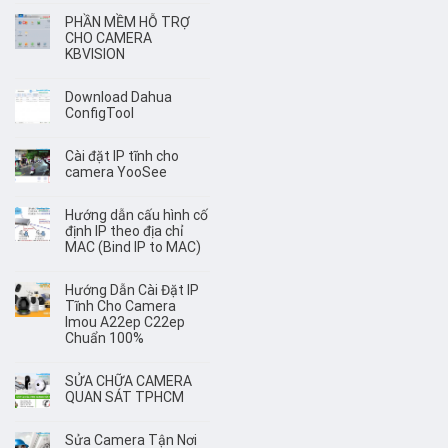
PHẦN MỀM HỖ TRỢ
CHO CAMERA
KBVISION
Download Dahua
ConfigTool
Cài đặt IP tĩnh cho
camera YooSee
Hướng dẫn cấu hình cố
định IP theo địa chỉ
MAC (Bind IP to MAC)
Hướng Dẫn Cài Đặt IP
Tĩnh Cho Camera
Imou A22ep C22ep
Chuẩn 100%
SỬA CHỮA CAMERA
QUAN SÁT TPHCM
Sửa Camera Tận Nơi