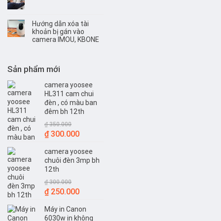
Hướng dẫn xóa tài
khoản bị gán vào
camera IMOU, KBONE
Sản phẩm mới
camera yoosee
HL311 cam chui
đèn , có màu ban
đêm bh 12th
₫
350.000
Giá
Giá
₫
300.000
gốc
hiện
camera yoosee
là:
tại
chuôi đèn 3mp bh
₫ 350.000.
là:
12th
₫ 300.000.
₫
300.000
Giá
Giá
₫
250.000
gốc
hiện
Máy in Canon
là:
tại
6030w in không