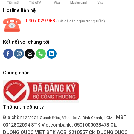
Hotline liên hệ:
0907.029.968
(Tất cả các ngày trong tuần)
Kết nối với chúng tôi
Chứng nhận
Thông tin công ty
Địa chỉ:
MST:
E12/29G1 Quách Điêu, Vĩnh Lộc A, Bình Chánh, HCM
0312802094
STK Vietcombank : 0501000033473
Ck:
DUONG QUOC VIET
STK ACB: 2210557
Ck: DUONG QUOC