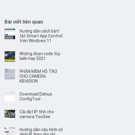
Bài viết liên quan
Hướng dẫn cách bật/
tắt Smart App Control
trên Windows 11
Những đoạn code tùy
biến hay 2021
PHẦN MỀM HỖ TRỢ
CHO CAMERA
KBVISION
Download Dahua
ConfigTool
Cài đặt IP tĩnh cho
camera YooSee
Hướng dẫn cấu hình cố
định IP theo địa chỉ