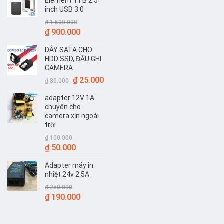
Element 1TB 2.5
inch USB 3.0
₫
1.500.000
Giá
Giá
₫
900.000
gốc
hiện
DÂY SATA CHO
là:
tại
HDD SSD, ĐẦU GHI
₫ 1.500.000.
là:
CAMERA
₫ 900.000.
Giá
Giá
₫
25.000
₫
80.000
gốc
hiện
adapter 12V 1A
là:
tại
chuyên cho
₫ 80.000.
là:
camera xịn ngoài
₫ 25.000.
trời
₫
100.000
Giá
Giá
₫
50.000
gốc
hiện
Adapter máy in
là:
tại
nhiệt 24v 2.5A
₫ 100.000.
là:
₫
250.000
₫ 50.000.
Giá
Giá
₫
190.000
gốc
hiện
là:
tại