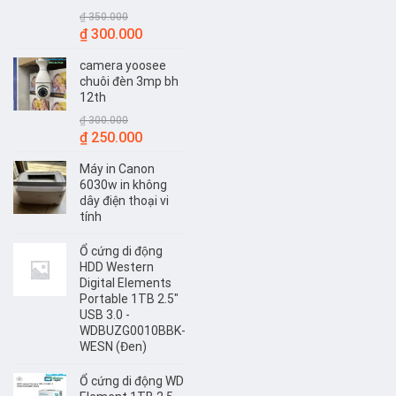
₫
350.000
Giá
Giá
₫
300.000
gốc
hiện
camera yoosee
là:
tại
chuôi đèn 3mp bh
₫ 350.000.
là:
12th
₫ 300.000.
₫
300.000
Giá
Giá
₫
250.000
gốc
hiện
Máy in Canon
là:
tại
6030w in không
₫ 300.000.
là:
dây điện thoại vi
₫ 250.000.
tính
Ổ cứng di động
HDD Western
Digital Elements
Portable 1TB 2.5"
USB 3.0 -
WDBUZG0010BBK-
WESN (Đen)
Ổ cứng di động WD