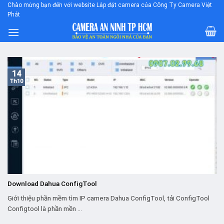
Skip
Chào mừng bạn đến với website Lắp đặt camera của Công Ty Camera Việt
Phát
to
content
14
Th10
Download Dahua ConfigTool
Giới thiệu phần mềm tìm IP camera Dahua ConfigTool, tải ConfigTool
Configtool là phần mền ...