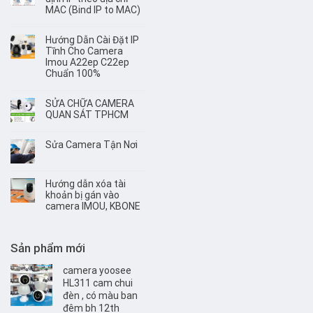
MAC (Bind IP to MAC)
Hướng Dẫn Cài Đặt IP
Tĩnh Cho Camera
Imou A22ep C22ep
Chuẩn 100%
SỬA CHỮA CAMERA
QUAN SÁT TPHCM
Sửa Camera Tận Nơi
Hướng dẫn xóa tài
khoản bị gán vào
camera IMOU, KBONE
Sản phẩm mới
camera yoosee
HL311 cam chui
đèn , có màu ban
đêm bh 12th