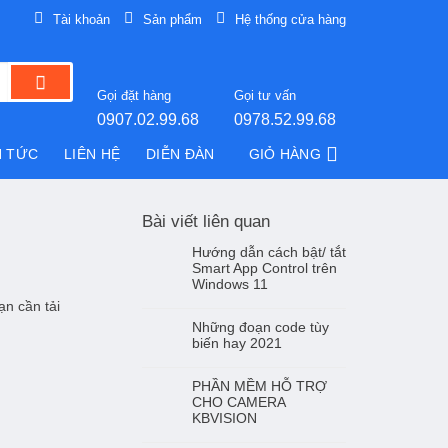
Tài khoản
Sản phẩm
Hệ thống cửa hàng
Gọi đặt hàng
Gọi tư vấn
0907.02.99.68
0978.52.99.68
N TỨC
LIÊN HỆ
DIỄN ĐÀN
GIỎ HÀNG
Bài viết liên quan
Hướng dẫn cách bật/ tắt
Smart App Control trên
Windows 11
n cần tải
Những đoạn code tùy
biến hay 2021
PHẦN MỀM HỖ TRỢ
CHO CAMERA
KBVISION