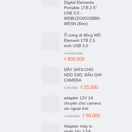
Digital Elements
Portable 1TB 2.5"
USB 3.0 -
WDBUZG0010BBK-
WESN (Đen)
Ổ cứng di động WD
Element 1TB 2.5
inch USB 3.0
₫
1.500.000
Giá
Giá
₫
900.000
gốc
hiện
DÂY SATA CHO
là:
tại
HDD SSD, ĐẦU GHI
₫ 1.500.000.
là:
CAMERA
₫ 900.000.
Giá
Giá
₫
25.000
₫
80.000
gốc
hiện
adapter 12V 1A
là:
tại
chuyên cho camera
₫ 80.000.
là:
xịn ngoài trời
₫ 25.000.
Giá
Giá
₫
50.000
₫
100.000
gốc
hiện
Adapter máy in
là:
tại
nhiệt 24v 2.5A