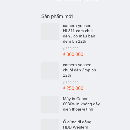
Sản phẩm mới
camera yoosee
HL311 cam chui
đèn , có màu ban
đêm bh 12th
₫
350.000
Giá
Giá
₫
300.000
gốc
hiện
camera yoosee
là:
tại
chuôi đèn 3mp bh
₫ 350.000.
là:
12th
₫ 300.000.
₫
300.000
Giá
Giá
₫
250.000
gốc
hiện
Máy in Canon
là:
tại
6030w in không dây
₫ 300.000.
là:
điện thoại vi tính
₫ 250.000.
Ổ cứng di động
HDD Western