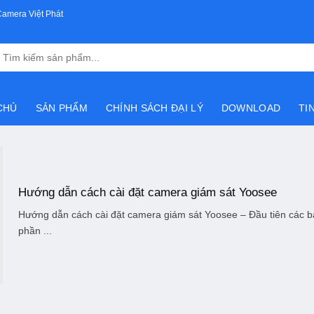
Camera Việt Phát
Tìm
kiếm:
CHỦ
SẢN PHẨM
CHÍNH SÁCH ĐẠI LÝ
DOWNLOAD
TI
Hướng dẫn cách cài đặt camera giám sát Yoosee
Hướng dẫn cách cài đặt camera giám sát Yoosee – Đầu tiên các bạ
phần ...