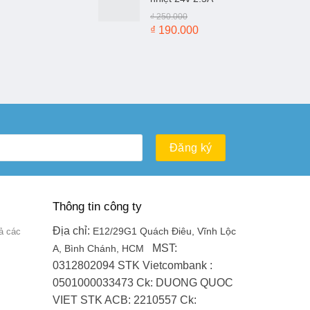
₫ 100.000.
là:
₫
250.000
₫ 50.000.
Giá
Giá
₫
190.000
gốc
hiện
là:
tại
₫ 250.000.
là:
₫ 190.000.
Thông tin công ty
Địa chỉ:
ả các
E12/29G1 Quách Điêu, Vĩnh Lộc
MST:
A, Bình Chánh, HCM
0312802094
STK Vietcombank :
0501000033473
Ck: DUONG QUOC
VIET
STK ACB: 2210557
Ck: