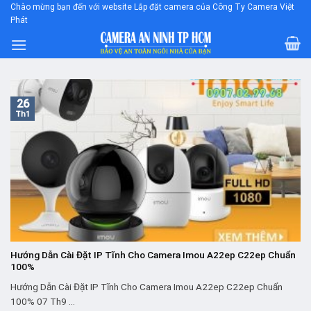
Skip
Chào mừng bạn đến với website Lắp đặt camera của Công Ty Camera Việt
Phát
to
content
26
Th1
Hướng Dẫn Cài Đặt IP Tĩnh Cho Camera Imou A22ep C22ep Chuẩn
100%
Hướng Dẫn Cài Đặt IP Tĩnh Cho Camera Imou A22ep C22ep Chuẩn
100% 07 Th9 ...