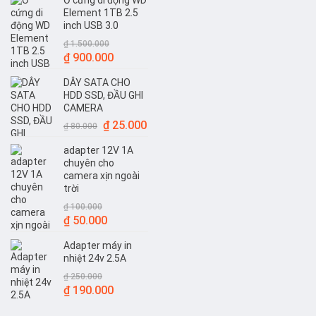
Ổ cứng di động WD
Element 1TB 2.5
inch USB 3.0
₫
1.500.000
Giá
Giá
₫
900.000
gốc
hiện
DÂY SATA CHO
là:
tại
HDD SSD, ĐẦU GHI
₫ 1.500.000.
là:
CAMERA
₫ 900.000.
Giá
Giá
₫
25.000
₫
80.000
gốc
hiện
adapter 12V 1A
là:
tại
chuyên cho
₫ 80.000.
là:
camera xịn ngoài
₫ 25.000.
trời
₫
100.000
Giá
Giá
₫
50.000
gốc
hiện
Adapter máy in
là:
tại
nhiệt 24v 2.5A
₫ 100.000.
là:
₫
250.000
₫ 50.000.
Giá
Giá
₫
190.000
gốc
hiện