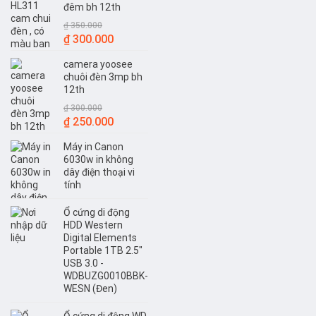
đêm bh 12th
₫
350.000
Giá
Giá
₫
300.000
gốc
hiện
camera yoosee
là:
tại
chuôi đèn 3mp bh
₫ 350.000.
là:
12th
₫ 300.000.
₫
300.000
Giá
Giá
₫
250.000
gốc
hiện
Máy in Canon
là:
tại
6030w in không
₫ 300.000.
là:
dây điện thoại vi
₫ 250.000.
tính
Ổ cứng di động
HDD Western
Digital Elements
Portable 1TB 2.5"
USB 3.0 -
WDBUZG0010BBK-
WESN (Đen)