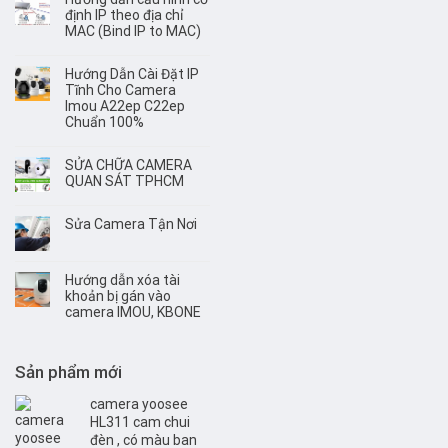
định IP theo địa chỉ
MAC (Bind IP to MAC)
Hướng Dẫn Cài Đặt IP
Tĩnh Cho Camera
Imou A22ep C22ep
Chuẩn 100%
SỬA CHỮA CAMERA
QUAN SÁT TPHCM
Sửa Camera Tận Nơi
Hướng dẫn xóa tài
khoản bị gán vào
camera IMOU, KBONE
Sản phẩm mới
camera yoosee
HL311 cam chui
đèn , có màu ban