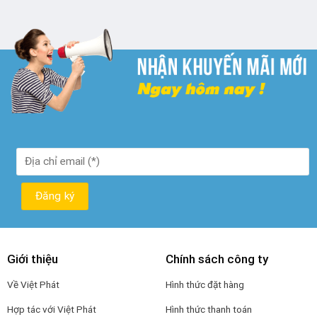
là:
tại
₫ 250.000.
là:
₫ 190.000.
Giới thiệu
Chính sách công ty
Về Việt Phát
Hình thức đặt hàng
Hợp tác với Việt Phát
Hình thức thanh toán