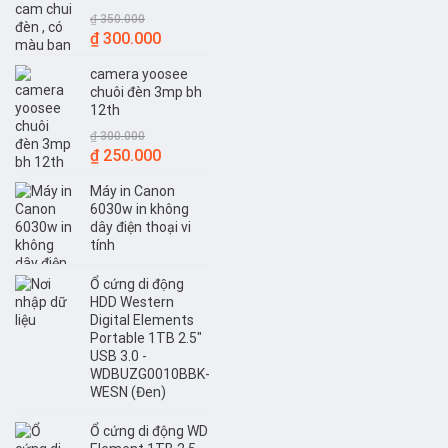
₫
350.000
Giá
Giá
₫
300.000
gốc
hiện
camera yoosee
là:
tại
chuôi đèn 3mp bh
₫ 350.000.
là:
12th
₫ 300.000.
₫
300.000
Giá
Giá
₫
250.000
gốc
hiện
Máy in Canon
là:
tại
6030w in không
₫ 300.000.
là:
dây điện thoại vi
₫ 250.000.
tính
Ổ cứng di động
HDD Western
Digital Elements
Portable 1TB 2.5"
USB 3.0 -
WDBUZG0010BBK-
WESN (Đen)
Ổ cứng di động WD