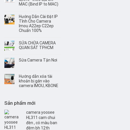
MAC (Bind IP to MAC)
Hướng Dẫn Cài Đặt IP
Tĩnh Cho Camera
Imou A22ep C22ep
Chuẩn 100%
SỬA CHỮA CAMERA
QUAN SÁT TPHCM
Sửa Camera Tận Nơi
Hướng dẫn xóa tài
khoản bị gán vào
camera IMOU, KBONE
Sản phẩm mới
camera yoosee
HL311 cam chui
đèn , có màu ban
đêm bh 12th