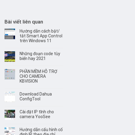
Bài viết liên quan
Hướng dẫn cách bật/
tắt Smart App Control
trên Windows 11
Những đoạn code tùy
biến hay 2021
PHẦN MỀM HỖ TRỢ
CHO CAMERA
KBVISION
Download Dahua
ConfigTool
Cài đặt IP tĩnh cho
camera YooSee
Hướng dẫn cấu hình cố
định IP theo địa chỉ