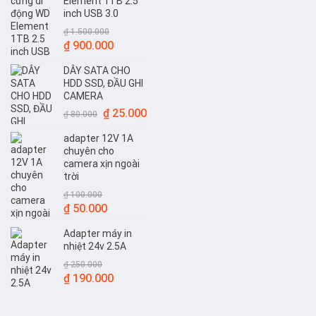
Element 1TB 2.5
inch USB 3.0
₫
1.500.000
Giá
Giá
₫
900.000
gốc
hiện
DÂY SATA CHO
là:
tại
HDD SSD, ĐẦU GHI
₫ 1.500.000.
là:
CAMERA
₫ 900.000.
Giá
Giá
₫
25.000
₫
80.000
gốc
hiện
adapter 12V 1A
là:
tại
chuyên cho
₫ 80.000.
là:
camera xịn ngoài
₫ 25.000.
trời
₫
100.000
Giá
Giá
₫
50.000
gốc
hiện
Adapter máy in
là:
tại
nhiệt 24v 2.5A
₫ 100.000.
là:
₫
250.000
₫ 50.000.
Giá
Giá
₫
190.000
gốc
hiện
là:
tại