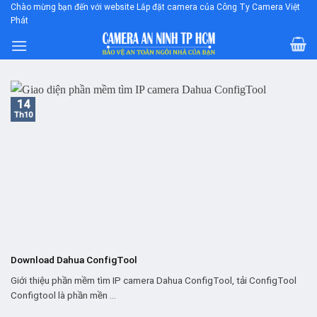
Skip
Chào mừng bạn đến với website Lắp đặt camera của Công Ty Camera Việt
Phát
to
content
14
Th10
Download Dahua ConfigTool
Giới thiệu phần mềm tìm IP camera Dahua ConfigTool, tải ConfigTool
Configtool là phần mền ...