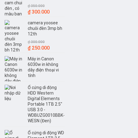
₫
350.000
Giá
Giá
₫
300.000
gốc
hiện
camera yoosee
là:
tại
chuôi đèn 3mp bh
₫ 350.000.
là:
12th
₫ 300.000.
₫
300.000
Giá
Giá
₫
250.000
gốc
hiện
Máy in Canon
là:
tại
6030w in không
₫ 300.000.
là:
dây điện thoại vi
₫ 250.000.
tính
Ổ cứng di động
HDD Western
Digital Elements
Portable 1TB 2.5"
USB 3.0 -
WDBUZG0010BBK-
WESN (Đen)
Ổ cứng di động WD