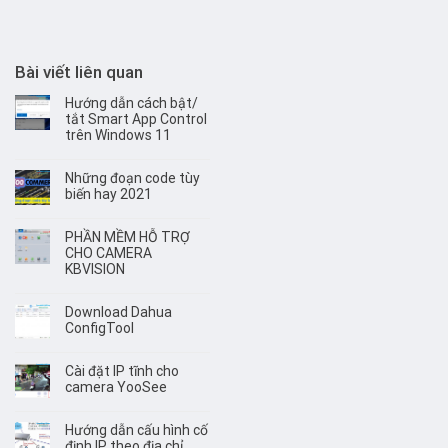
Bài viết liên quan
Hướng dẫn cách bật/
tắt Smart App Control
trên Windows 11
Những đoạn code tùy
biến hay 2021
PHẦN MỀM HỖ TRỢ
CHO CAMERA
KBVISION
Download Dahua
ConfigTool
Cài đặt IP tĩnh cho
camera YooSee
Hướng dẫn cấu hình cố
định IP theo địa chỉ