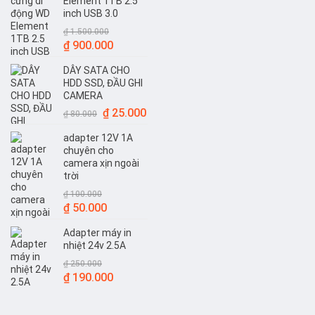
Element 1TB 2.5
inch USB 3.0
₫
1.500.000
Giá
Giá
₫
900.000
gốc
hiện
DÂY SATA CHO
là:
tại
HDD SSD, ĐẦU GHI
₫ 1.500.000.
là:
CAMERA
₫ 900.000.
Giá
Giá
₫
25.000
₫
80.000
gốc
hiện
adapter 12V 1A
là:
tại
chuyên cho
₫ 80.000.
là:
camera xịn ngoài
₫ 25.000.
trời
₫
100.000
Giá
Giá
₫
50.000
gốc
hiện
Adapter máy in
là:
tại
nhiệt 24v 2.5A
₫ 100.000.
là:
₫
250.000
₫ 50.000.
Giá
Giá
₫
190.000
gốc
hiện
là:
tại