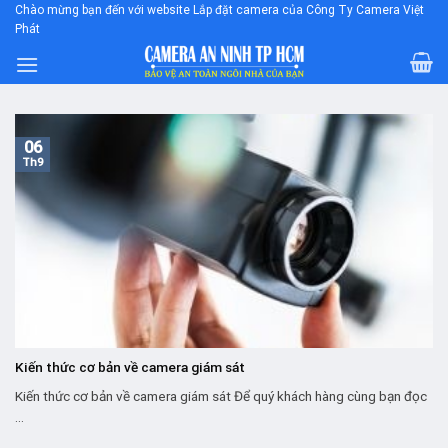
Skip
Chào mừng bạn đến với website Lắp đặt camera của Công Ty Camera Việt
Phát
to
content
06
Th9
Kiến thức cơ bản về camera giám sát
Kiến thức cơ bản về camera giám sát Để quý khách hàng cùng bạn đọc
...