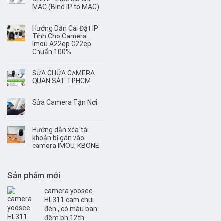
MAC (Bind IP to MAC)
Hướng Dẫn Cài Đặt IP
Tĩnh Cho Camera
Imou A22ep C22ep
Chuẩn 100%
SỬA CHỮA CAMERA
QUAN SÁT TPHCM
Sửa Camera Tận Nơi
Hướng dẫn xóa tài
khoản bị gán vào
camera IMOU, KBONE
Sản phẩm mới
camera yoosee
HL311 cam chui
đèn , có màu ban
đêm bh 12th