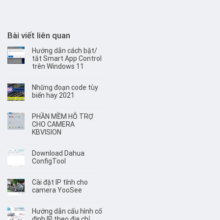
Bài viết liên quan
Hướng dẫn cách bật/
tắt Smart App Control
trên Windows 11
Những đoạn code tùy
biến hay 2021
PHẦN MỀM HỖ TRỢ
CHO CAMERA
KBVISION
Download Dahua
ConfigTool
Cài đặt IP tĩnh cho
camera YooSee
Hướng dẫn cấu hình cố
định IP theo địa chỉ