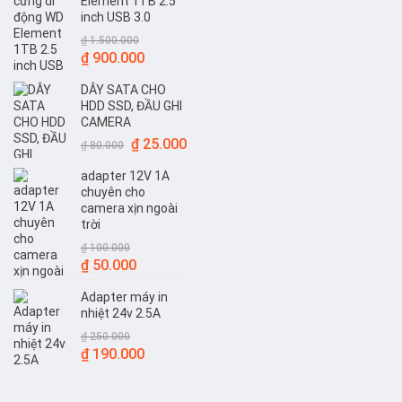
Element 1TB 2.5
inch USB 3.0
₫
1.500.000
Giá
Giá
₫
900.000
gốc
hiện
DÂY SATA CHO
là:
tại
HDD SSD, ĐẦU GHI
₫ 1.500.000.
là:
CAMERA
₫ 900.000.
Giá
Giá
₫
25.000
₫
80.000
gốc
hiện
adapter 12V 1A
là:
tại
chuyên cho
₫ 80.000.
là:
camera xịn ngoài
₫ 25.000.
trời
₫
100.000
Giá
Giá
₫
50.000
gốc
hiện
Adapter máy in
là:
tại
nhiệt 24v 2.5A
₫ 100.000.
là:
₫
250.000
₫ 50.000.
Giá
Giá
₫
190.000
gốc
hiện
là:
tại