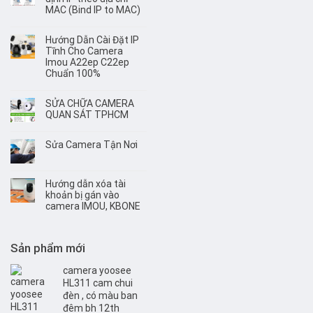
MAC (Bind IP to MAC)
Hướng Dẫn Cài Đặt IP
Tĩnh Cho Camera
Imou A22ep C22ep
Chuẩn 100%
SỬA CHỮA CAMERA
QUAN SÁT TPHCM
Sửa Camera Tận Nơi
Hướng dẫn xóa tài
khoản bị gán vào
camera IMOU, KBONE
Sản phẩm mới
camera yoosee
HL311 cam chui
đèn , có màu ban
đêm bh 12th