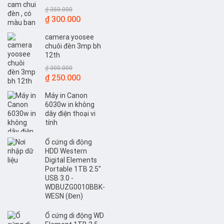
₫
350.000
Giá
Giá
₫
300.000
gốc
hiện
camera yoosee
là:
tại
chuôi đèn 3mp bh
₫ 350.000.
là:
12th
₫ 300.000.
₫
300.000
Giá
Giá
₫
250.000
gốc
hiện
Máy in Canon
là:
tại
6030w in không
₫ 300.000.
là:
dây điện thoại vi
₫ 250.000.
tính
Ổ cứng di động
HDD Western
Digital Elements
Portable 1TB 2.5"
USB 3.0 -
WDBUZG0010BBK-
WESN (Đen)
Ổ cứng di động WD