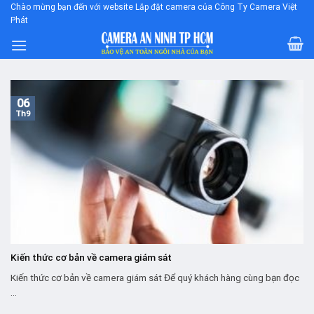
Skip
Chào mừng bạn đến với website Lắp đặt camera của Công Ty Camera Việt
Phát
to
content
06
Th9
Kiến thức cơ bản về camera giám sát
Kiến thức cơ bản về camera giám sát Để quý khách hàng cùng bạn đọc
...