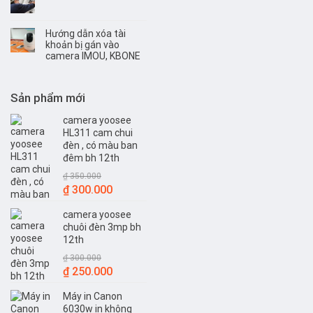
Hướng dẫn xóa tài
khoản bị gán vào
camera IMOU, KBONE
Sản phẩm mới
camera yoosee
HL311 cam chui
đèn , có màu ban
đêm bh 12th
₫
350.000
Giá
Giá
₫
300.000
gốc
hiện
camera yoosee
là:
tại
chuôi đèn 3mp bh
₫ 350.000.
là:
12th
₫ 300.000.
₫
300.000
Giá
Giá
₫
250.000
gốc
hiện
Máy in Canon
là:
tại
6030w in không