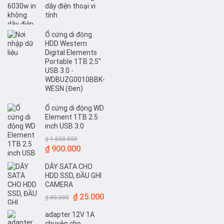
₫ 300.000.
là:
dây điện thoại vi
₫ 250.000.
tính
Ổ cứng di động
HDD Western
Digital Elements
Portable 1TB 2.5"
USB 3.0 -
WDBUZG0010BBK-
WESN (Đen)
Ổ cứng di động WD
Element 1TB 2.5
inch USB 3.0
₫
1.500.000
Giá
Giá
₫
900.000
gốc
hiện
DÂY SATA CHO
là:
tại
HDD SSD, ĐẦU GHI
₫ 1.500.000.
là:
CAMERA
₫ 900.000.
Giá
Giá
₫
25.000
₫
80.000
gốc
hiện
adapter 12V 1A
là:
tại
chuyên cho