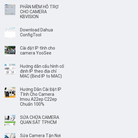
PHẦN MỀM HỖ TRỢ
CHO CAMERA
KBVISION
Download Dahua
ConfigTool
Cài đặt IP tĩnh cho
camera YooSee
Hướng dẫn cấu hình cố
định IP theo địa chỉ
MAC (Bind IP to MAC)
Hướng Dẫn Cài Đặt IP
Tĩnh Cho Camera
Imou A22ep C22ep
Chuẩn 100%
SỬA CHỮA CAMERA
QUAN SÁT TPHCM
Sửa Camera Tận Nơi