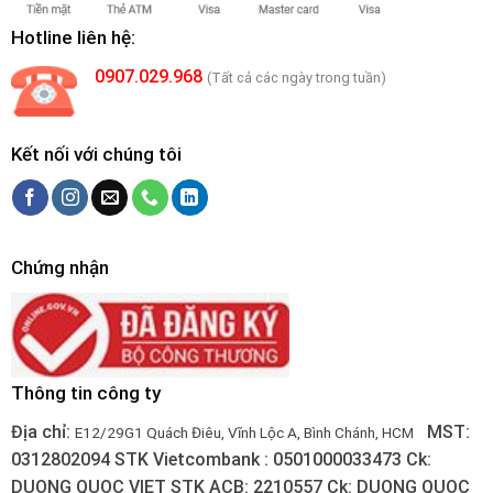
Hotline liên hệ:
0907.029.968
(Tất cả các ngày trong tuần)
Kết nối với chúng tôi
Chứng nhận
Thông tin công ty
Địa chỉ:
MST:
E12/29G1 Quách Điêu, Vĩnh Lộc A, Bình Chánh, HCM
0312802094
STK Vietcombank : 0501000033473
Ck:
DUONG QUOC VIET
STK ACB: 2210557
Ck: DUONG QUOC