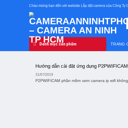
Skip
Chào mừng bạn đến với website Lắp đặt camera của Công Ty 
to
content
Danh mục sản phẩm
TRANG 
Hướng dẫn cài đặt ứng dụng P2PWIFICAM
31/07/2019
P2PWIFICAM phần mềm xem camera ip wifi không dâ