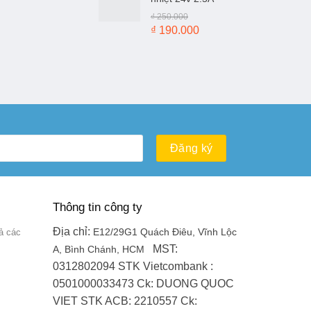
₫ 100.000.
là:
₫
250.000
₫ 50.000.
Giá
Giá
₫
190.000
gốc
hiện
là:
tại
₫ 250.000.
là:
₫ 190.000.
Thông tin công ty
Địa chỉ:
ả các
E12/29G1 Quách Điêu, Vĩnh Lộc
MST:
A, Bình Chánh, HCM
0312802094
STK Vietcombank :
0501000033473
Ck: DUONG QUOC
VIET
STK ACB: 2210557
Ck: