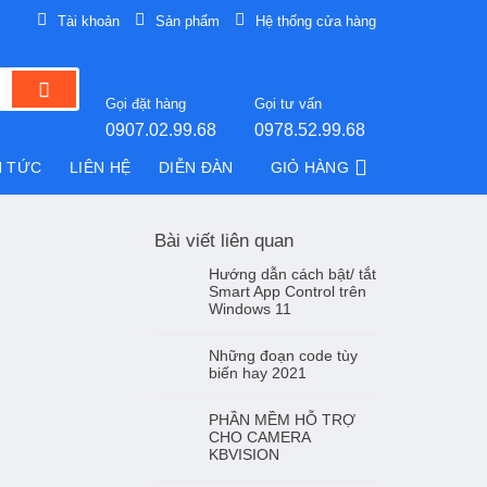
Tài khoản
Sản phẩm
Hệ thống cửa hàng
Gọi đặt hàng
Gọi tư vấn
0907.02.99.68
0978.52.99.68
N TỨC
LIÊN HỆ
DIỄN ĐÀN
GIỎ HÀNG
Bài viết liên quan
Hướng dẫn cách bật/ tắt
Smart App Control trên
Windows 11
Những đoạn code tùy
biến hay 2021
PHẦN MỀM HỖ TRỢ
CHO CAMERA
KBVISION