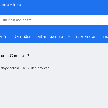
Camera Việt Phát
Tìm
kiếm:
CHỦ
SẢN PHẨM
CHÍNH SÁCH ĐẠI LÝ
DOWNLOAD
TI
 xem Camera IP
y Android – IOS Hiện nay các ...