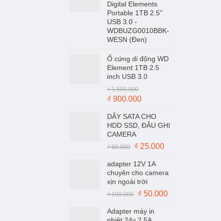
Digital Elements
Portable 1TB 2.5"
USB 3.0 -
WDBUZG0010BBK-
WESN (Đen)
Ổ cứng di động WD
Element 1TB 2.5
inch USB 3.0
₫
1.500.000
Giá
Giá
₫
900.000
gốc
hiện
DÂY SATA CHO
là:
tại
HDD SSD, ĐẦU GHI
₫ 1.500.000.
là:
CAMERA
₫ 900.000.
Giá
Giá
₫
25.000
₫
80.000
gốc
hiện
adapter 12V 1A
là:
tại
chuyên cho camera
₫ 80.000.
là:
xịn ngoài trời
₫ 25.000.
Giá
Giá
₫
50.000
₫
100.000
gốc
hiện
Adapter máy in
là:
tại
nhiệt 24v 2.5A