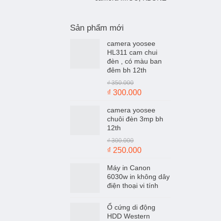
Sản phẩm mới
camera yoosee
HL311 cam chui
đèn , có màu ban
đêm bh 12th
₫
350.000
Giá
Giá
₫
300.000
gốc
hiện
camera yoosee
là:
tại
chuôi đèn 3mp bh
₫ 350.000.
là:
12th
₫ 300.000.
₫
300.000
Giá
Giá
₫
250.000
gốc
hiện
Máy in Canon
là:
tại
6030w in không dây
₫ 300.000.
là:
điện thoại vi tính
₫ 250.000.
Ổ cứng di động
HDD Western