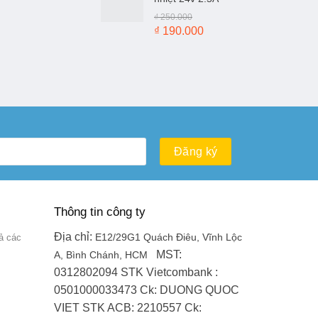
₫ 100.000.
là:
₫
250.000
₫ 50.000.
Giá
Giá
₫
190.000
gốc
hiện
là:
tại
₫ 250.000.
là:
₫ 190.000.
Thông tin công ty
Địa chỉ:
ả các
E12/29G1 Quách Điêu, Vĩnh Lộc
MST:
A, Bình Chánh, HCM
0312802094
STK Vietcombank :
0501000033473
Ck: DUONG QUOC
VIET
STK ACB: 2210557
Ck: