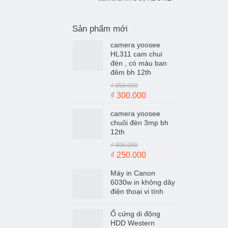
Sản phẩm mới
camera yoosee
HL311 cam chui
đèn , có màu ban
đêm bh 12th
₫
350.000
Giá
Giá
₫
300.000
gốc
hiện
camera yoosee
là:
tại
chuôi đèn 3mp bh
₫ 350.000.
là:
12th
₫ 300.000.
₫
300.000
Giá
Giá
₫
250.000
gốc
hiện
Máy in Canon
là:
tại
6030w in không dây
₫ 300.000.
là:
điện thoại vi tính
₫ 250.000.
Ổ cứng di động
HDD Western