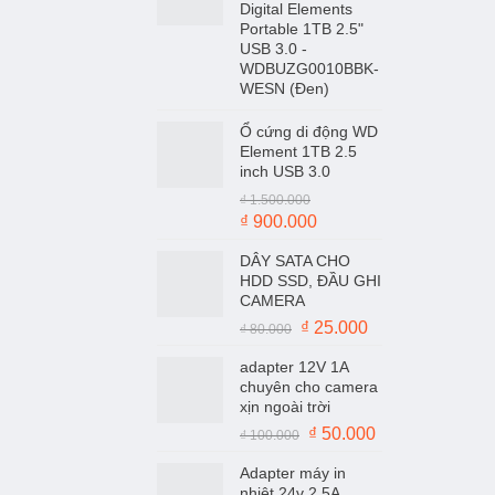
Digital Elements
Portable 1TB 2.5"
USB 3.0 -
WDBUZG0010BBK-
WESN (Đen)
Ổ cứng di động WD
Element 1TB 2.5
inch USB 3.0
₫
1.500.000
Giá
Giá
₫
900.000
gốc
hiện
DÂY SATA CHO
là:
tại
HDD SSD, ĐẦU GHI
₫ 1.500.000.
là:
CAMERA
₫ 900.000.
Giá
Giá
₫
25.000
₫
80.000
gốc
hiện
adapter 12V 1A
là:
tại
chuyên cho camera
₫ 80.000.
là:
xịn ngoài trời
₫ 25.000.
Giá
Giá
₫
50.000
₫
100.000
gốc
hiện
Adapter máy in
là:
tại
nhiệt 24v 2.5A