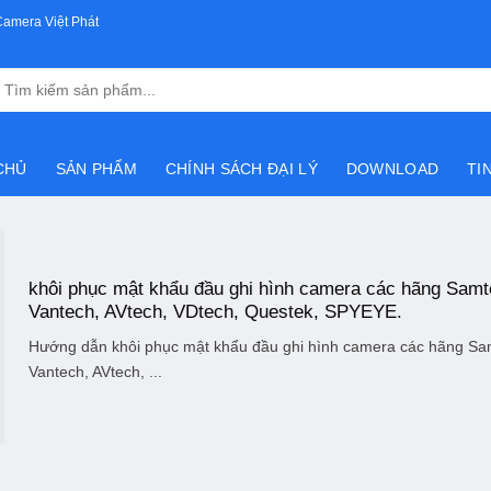
Camera Việt Phát
Tìm
kiếm:
CHỦ
SẢN PHẨM
CHÍNH SÁCH ĐẠI LÝ
DOWNLOAD
TI
khôi phục mật khẩu đầu ghi hình camera các hãng Samt
Vantech, AVtech, VDtech, Questek, SPYEYE.
Hướng dẫn khôi phục mật khẩu đầu ghi hình camera các hãng Sa
Vantech, AVtech, ...