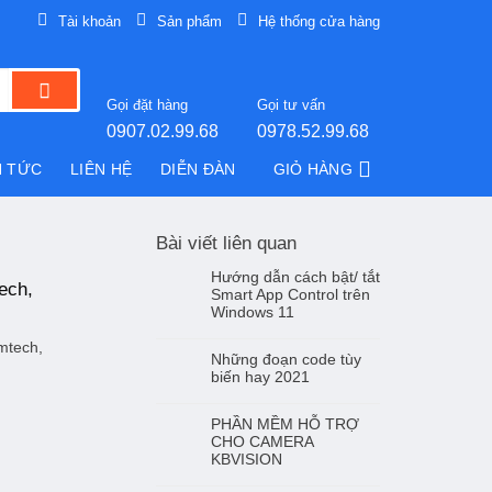
Tài khoản
Sản phẩm
Hệ thống cửa hàng
Gọi đặt hàng
Gọi tư vấn
0907.02.99.68
0978.52.99.68
N TỨC
LIÊN HỆ
DIỄN ĐÀN
GIỎ HÀNG
Bài viết liên quan
Hướng dẫn cách bật/ tắt
ech,
Smart App Control trên
Windows 11
mtech,
Những đoạn code tùy
biến hay 2021
PHẦN MỀM HỖ TRỢ
CHO CAMERA
KBVISION