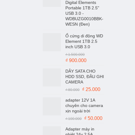
Digital Elements
Portable 1TB 2.5"
USB 3.0 -
WDBUZG0010BBK-
WESN (Đen)
Ổ cứng di động WD
Element 1TB 2.5
inch USB 3.0
₫
1.500.000
Giá
Giá
₫
900.000
gốc
hiện
DÂY SATA CHO
là:
tại
HDD SSD, ĐẦU GHI
₫ 1.500.000.
là:
CAMERA
₫ 900.000.
Giá
Giá
₫
25.000
₫
80.000
gốc
hiện
adapter 12V 1A
là:
tại
chuyên cho camera
₫ 80.000.
là:
xịn ngoài trời
₫ 25.000.
Giá
Giá
₫
50.000
₫
100.000
gốc
hiện
Adapter máy in
là:
tại
nhiệt 24v 2.5A