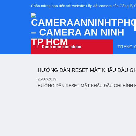
Skip
Chào mừng bạn đến với website Lắp đặt camera của Công Ty 
to
content
Danh mục sản phẩm
TRANG 
HƯỚNG DẪN RESET MẬT KHẨU ĐẦU GH
25/07/2019
HƯỚNG DẪN RESET MẬT KHẨU ĐẦU GHI HÌNH HIKVI