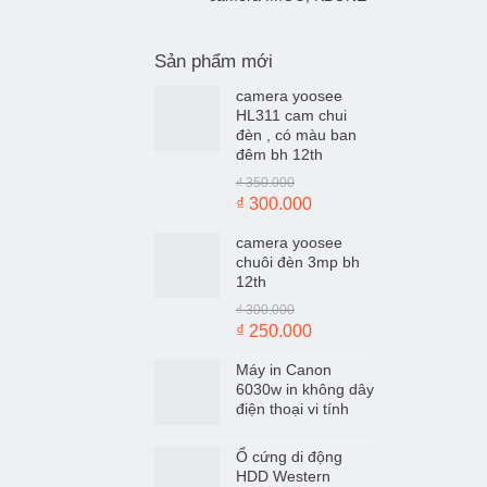
Sản phẩm mới
camera yoosee
HL311 cam chui
đèn , có màu ban
đêm bh 12th
₫
350.000
Giá
Giá
₫
300.000
gốc
hiện
camera yoosee
là:
tại
chuôi đèn 3mp bh
₫ 350.000.
là:
12th
₫ 300.000.
₫
300.000
Giá
Giá
₫
250.000
gốc
hiện
Máy in Canon
là:
tại
6030w in không dây
₫ 300.000.
là:
điện thoại vi tính
₫ 250.000.
Ổ cứng di động
HDD Western