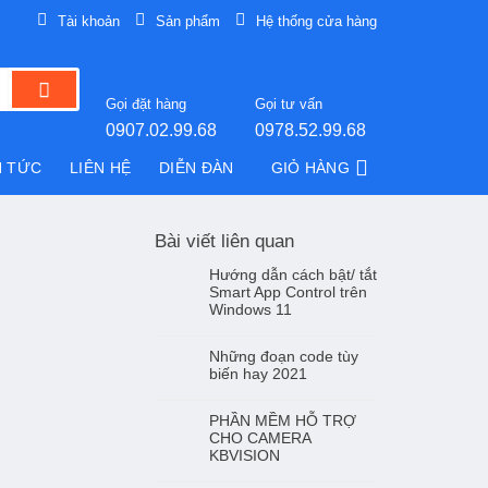
Tài khoản
Sản phẩm
Hệ thống cửa hàng
Gọi đặt hàng
Gọi tư vấn
0907.02.99.68
0978.52.99.68
N TỨC
LIÊN HỆ
DIỄN ĐÀN
GIỎ HÀNG
Bài viết liên quan
Hướng dẫn cách bật/ tắt
Smart App Control trên
Windows 11
Những đoạn code tùy
biến hay 2021
PHẦN MỀM HỖ TRỢ
CHO CAMERA
KBVISION