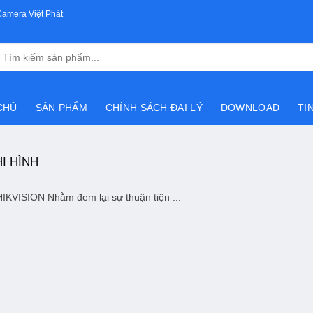
Camera Việt Phát
Tìm
kiếm:
CHỦ
SẢN PHẨM
CHÍNH SÁCH ĐẠI LÝ
DOWNLOAD
TI
I HÌNH
SION Nhằm đem lại sự thuận tiện ...