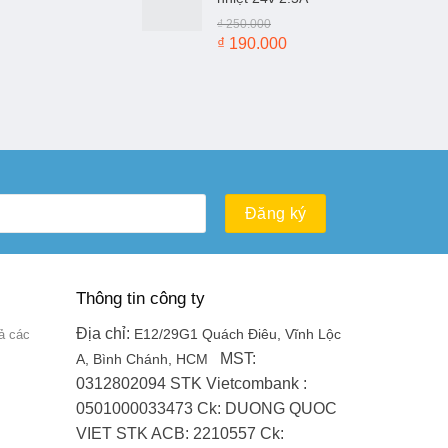
₫ 100.000.
là:
₫
250.000
₫ 50.000.
Giá
Giá
₫
190.000
gốc
hiện
là:
tại
₫ 250.000.
là:
₫ 190.000.
Thông tin công ty
Địa chỉ:
ả các
E12/29G1 Quách Điêu, Vĩnh Lộc
MST:
A, Bình Chánh, HCM
0312802094
STK Vietcombank :
0501000033473
Ck: DUONG QUOC
VIET
STK ACB: 2210557
Ck: