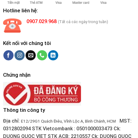
Hotline liên hệ:
0907.029.968
(Tất cả các ngày trong tuần)
Kết nối với chúng tôi
Chứng nhận
Thông tin công ty
Địa chỉ:
MST:
E12/29G1 Quách Điêu, Vĩnh Lộc A, Bình Chánh, HCM
0312802094
STK Vietcombank : 0501000033473
Ck:
DUONG QUOC VIET
STK ACB: 2210557
Ck: DUONG QUOC