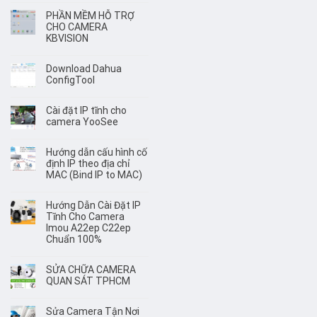
PHẦN MỀM HỖ TRỢ
CHO CAMERA
KBVISION
Download Dahua
ConfigTool
Cài đặt IP tĩnh cho
camera YooSee
Hướng dẫn cấu hình cố
định IP theo địa chỉ
MAC (Bind IP to MAC)
Hướng Dẫn Cài Đặt IP
Tĩnh Cho Camera
Imou A22ep C22ep
Chuẩn 100%
SỬA CHỮA CAMERA
QUAN SÁT TPHCM
Sửa Camera Tận Nơi