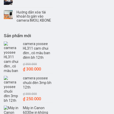
Hướng dẫn xóa tài
khoản bị gán vào
camera IMOU, KBONE
Sản phẩm mới
camera yoosee
HL311 cam chui
đèn , có màu ban
đêm bh 12th
₫
350.000
Giá
Giá
₫
300.000
gốc
hiện
camera yoosee
là:
tại
chuôi đèn 3mp bh
₫ 350.000.
là:
12th
₫ 300.000.
₫
300.000
Giá
Giá
₫
250.000
gốc
hiện
Máy in Canon
là:
tại
6030w in không