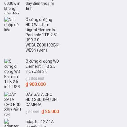
₫ 300.000.
là:
dây điện thoại vi
₫ 250.000.
tính
Ổ cứng di động
HDD Western
Digital Elements
Portable 1TB 2.5"
USB 3.0 -
WDBUZG0010BBK-
WESN (Đen)
Ổ cứng di động WD
Element 1TB 2.5
inch USB 3.0
₫
1.500.000
Giá
Giá
₫
900.000
gốc
hiện
DÂY SATA CHO
là:
tại
HDD SSD, ĐẦU GHI
₫ 1.500.000.
là:
CAMERA
₫ 900.000.
Giá
Giá
₫
25.000
₫
80.000
gốc
hiện
adapter 12V 1A
là:
tại
chuyên cho