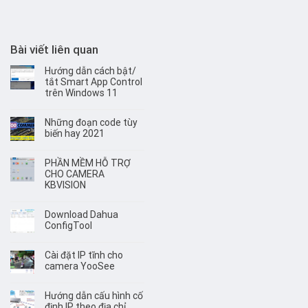
Bài viết liên quan
Hướng dẫn cách bật/
tắt Smart App Control
trên Windows 11
Những đoạn code tùy
biến hay 2021
PHẦN MỀM HỖ TRỢ
CHO CAMERA
KBVISION
Download Dahua
ConfigTool
Cài đặt IP tĩnh cho
camera YooSee
Hướng dẫn cấu hình cố
định IP theo địa chỉ