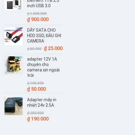
Element 1TB 2.5
inch USB 3.0
₫
1.500.000
Giá
Giá
₫
900.000
gốc
hiện
DÂY SATA CHO
là:
tại
HDD SSD, ĐẦU GHI
₫ 1.500.000.
là:
CAMERA
₫ 900.000.
Giá
Giá
₫
25.000
₫
80.000
gốc
hiện
adapter 12V 1A
là:
tại
chuyên cho
₫ 80.000.
là:
camera xịn ngoài
₫ 25.000.
trời
₫
100.000
Giá
Giá
₫
50.000
gốc
hiện
Adapter máy in
là:
tại
nhiệt 24v 2.5A
₫ 100.000.
là:
₫
250.000
₫ 50.000.
Giá
Giá
₫
190.000
gốc
hiện
là:
tại