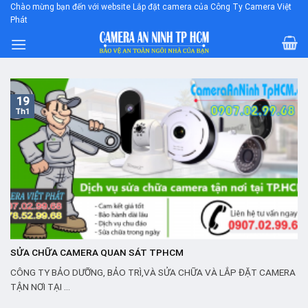
Skip
Chào mừng bạn đến với website Lắp đặt camera của Công Ty Camera Việt
Phát
to
content
19
Th1
SỬA CHỮA CAMERA QUAN SÁT TPHCM
CÔNG TY BẢO DƯỠNG, BẢO TRÌ,VÀ SỬA CHỮA VÀ LẮP ĐẶT CAMERA
TẬN NƠI TẠI ...