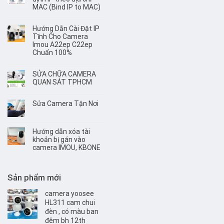
MAC (Bind IP to MAC)
Hướng Dẫn Cài Đặt IP
Tĩnh Cho Camera
Imou A22ep C22ep
Chuẩn 100%
SỬA CHỮA CAMERA
QUAN SÁT TPHCM
Sửa Camera Tận Nơi
Hướng dẫn xóa tài
khoản bị gán vào
camera IMOU, KBONE
Sản phẩm mới
camera yoosee
HL311 cam chui
đèn , có màu ban
đêm bh 12th