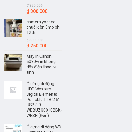
₫
350.000
Giá
Giá
₫
300.000
gốc
hiện
camera yoosee
là:
tại
chuôi đèn 3mp bh
₫ 350.000.
là:
12th
₫ 300.000.
₫
300.000
Giá
Giá
₫
250.000
gốc
hiện
Máy in Canon
là:
tại
6030w in không
₫ 300.000.
là:
dây điện thoại vi
₫ 250.000.
tính
Ổ cứng di động
HDD Western
Digital Elements
Portable 1TB 2.5"
USB 3.0 -
WDBUZG0010BBK-
WESN (Đen)
Ổ cứng di động WD