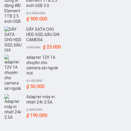
Element 1TB 2.5
inch USB 3.0
₫
1.500.000
Giá
Giá
₫
900.000
gốc
hiện
DÂY SATA CHO
là:
tại
HDD SSD, ĐẦU GHI
₫ 1.500.000.
là:
CAMERA
₫ 900.000.
Giá
Giá
₫
25.000
₫
80.000
gốc
hiện
adapter 12V 1A
là:
tại
chuyên cho
₫ 80.000.
là:
camera xịn ngoài
₫ 25.000.
trời
₫
100.000
Giá
Giá
₫
50.000
gốc
hiện
Adapter máy in
là:
tại
nhiệt 24v 2.5A
₫ 100.000.
là:
₫
250.000
₫ 50.000.
Giá
Giá
₫
190.000
gốc
hiện
là:
tại