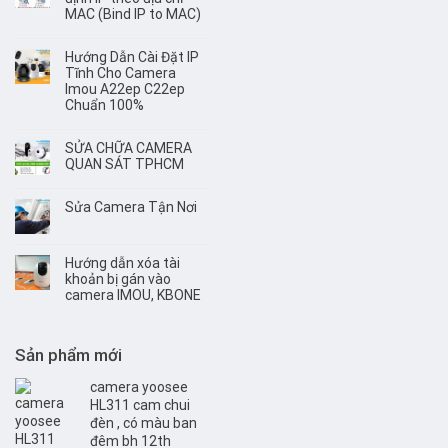
MAC (Bind IP to MAC)
Hướng Dẫn Cài Đặt IP
Tĩnh Cho Camera
Imou A22ep C22ep
Chuẩn 100%
SỬA CHỮA CAMERA
QUAN SÁT TPHCM
Sửa Camera Tận Nơi
Hướng dẫn xóa tài
khoản bị gán vào
camera IMOU, KBONE
Sản phẩm mới
camera yoosee
HL311 cam chui
đèn , có màu ban
đêm bh 12th