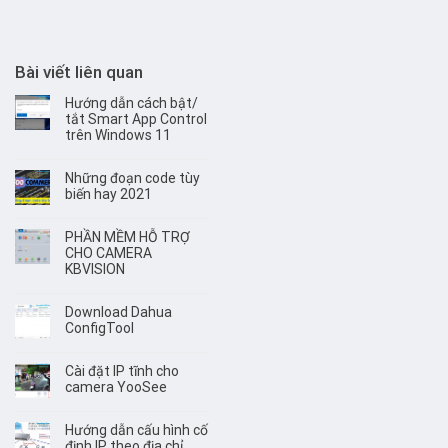
Bài viết liên quan
Hướng dẫn cách bật/
tắt Smart App Control
trên Windows 11
Những đoạn code tùy
biến hay 2021
PHẦN MỀM HỖ TRỢ
CHO CAMERA
KBVISION
Download Dahua
ConfigTool
Cài đặt IP tĩnh cho
camera YooSee
Hướng dẫn cấu hình cố
định IP theo địa chỉ