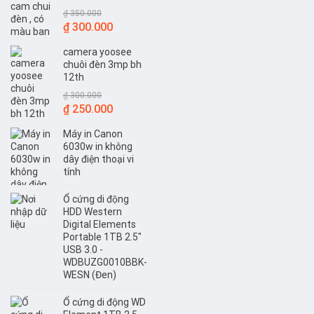
₫
350.000
Giá
Giá
₫
300.000
gốc
hiện
camera yoosee
là:
tại
chuôi đèn 3mp bh
₫ 350.000.
là:
12th
₫ 300.000.
₫
300.000
Giá
Giá
₫
250.000
gốc
hiện
Máy in Canon
là:
tại
6030w in không
₫ 300.000.
là:
dây điện thoại vi
₫ 250.000.
tính
Ổ cứng di động
HDD Western
Digital Elements
Portable 1TB 2.5"
USB 3.0 -
WDBUZG0010BBK-
WESN (Đen)
Ổ cứng di động WD