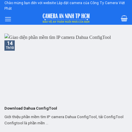
Skip
Chào mừng bạn đến với website Lắp đặt camera của Công Ty Camera Việt
Phát
to
content
14
Th10
Download Dahua ConfigTool
Giới thiệu phần mềm tìm IP camera Dahua ConfigTool, tải ConfigTool
Configtool là phần mền ...