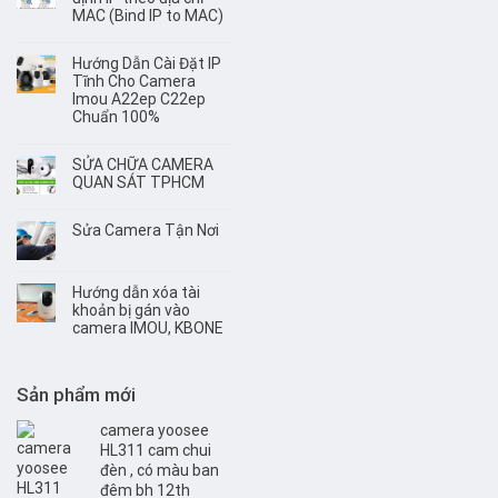
MAC (Bind IP to MAC)
Hướng Dẫn Cài Đặt IP
Tĩnh Cho Camera
Imou A22ep C22ep
Chuẩn 100%
SỬA CHỮA CAMERA
QUAN SÁT TPHCM
Sửa Camera Tận Nơi
Hướng dẫn xóa tài
khoản bị gán vào
camera IMOU, KBONE
Sản phẩm mới
camera yoosee
HL311 cam chui
đèn , có màu ban
đêm bh 12th