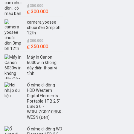
₫
350.000
Giá
Giá
₫
300.000
gốc
hiện
camera yoosee
là:
tại
chuôi đèn 3mp bh
₫ 350.000.
là:
12th
₫ 300.000.
₫
300.000
Giá
Giá
₫
250.000
gốc
hiện
Máy in Canon
là:
tại
6030w in không
₫ 300.000.
là:
dây điện thoại vi
₫ 250.000.
tính
Ổ cứng di động
HDD Western
Digital Elements
Portable 1TB 2.5"
USB 3.0 -
WDBUZG0010BBK-
WESN (Đen)
Ổ cứng di động WD