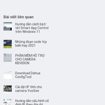
Bài viết liên quan
Hướng dẫn cách bật/
tắt Smart App Control
trên Windows 11
Những đoạn code tùy
biến hay 2021
PHẦN MỀM HỖ TRỢ
CHO CAMERA
KBVISION
Download Dahua
ConfigTool
Cài đặt IP tĩnh cho
camera YooSee
Hướng dẫn cấu hình cố
định IP theo địa chỉ