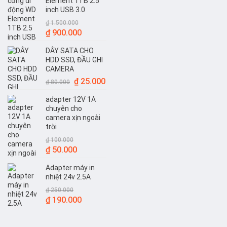
Element 1TB 2.5
inch USB 3.0
₫
1.500.000
Giá
Giá
₫
900.000
gốc
hiện
DÂY SATA CHO
là:
tại
HDD SSD, ĐẦU GHI
₫ 1.500.000.
là:
CAMERA
₫ 900.000.
Giá
Giá
₫
25.000
₫
80.000
gốc
hiện
adapter 12V 1A
là:
tại
chuyên cho
₫ 80.000.
là:
camera xịn ngoài
₫ 25.000.
trời
₫
100.000
Giá
Giá
₫
50.000
gốc
hiện
Adapter máy in
là:
tại
nhiệt 24v 2.5A
₫ 100.000.
là:
₫
250.000
₫ 50.000.
Giá
Giá
₫
190.000
gốc
hiện
là:
tại