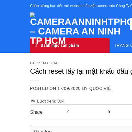
Skip
Chào mừng bạn đến với website Lắp đặt camera của Công Ty 
to
content
Danh mục sản phẩm
TRANG 
GÓC SỬA CHỮA
Cách reset lấy lại mật khẩu đầu
POSTED ON
17/09/2020
BY
QUỐC VIỆT
Lượt xem:
904
Share
0
0
Mục lục