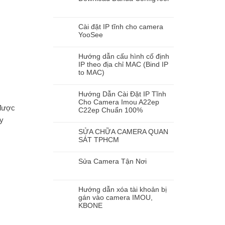
Cài đặt IP tĩnh cho camera
YooSee
Hướng dẫn cấu hình cố định
IP theo địa chỉ MAC (Bind IP
to MAC)
Hướng Dẫn Cài Đặt IP Tĩnh
Cho Camera Imou A22ep
 được
C22ep Chuẩn 100%
ày
SỬA CHỮA CAMERA QUAN
SÁT TPHCM
Sửa Camera Tận Nơi
Hướng dẫn xóa tài khoản bị
gán vào camera IMOU,
KBONE