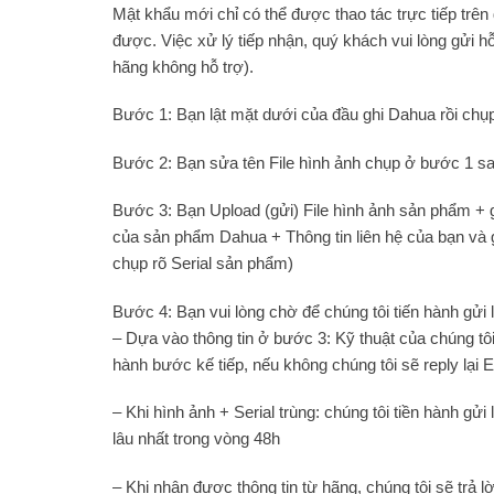
Mật khẩu mới chỉ có thể được thao tác trực tiếp trên
được. Việc xử lý tiếp nhận, quý khách vui lòng gửi 
hãng không hỗ trợ).
Bước 1: Bạn lật mặt dưới của
đầu ghi Dahua
rồi chụ
Bước 2: Bạn sửa tên File hình ảnh chụp ở bước 1 sa
Bước 3: Bạn Upload (gửi) File hình ảnh sản phẩm +
của sản phẩm Dahua +
Thông tin liên hệ của bạn
và 
chụp rõ Serial sản phẩm)
Bước 4: Bạn vui lòng chờ để chúng tôi tiến hành gửi 
– Dựa vào thông tin ở bước 3: Kỹ thuật của chúng tôi
hành bước kế tiếp, nếu không chúng tôi sẽ reply lại E
– Khi hình ảnh + Serial trùng: chúng tôi tiền hành gử
lâu nhất trong vòng 48h
– Khi nhận được thông tin từ hãng, chúng tôi sẽ 