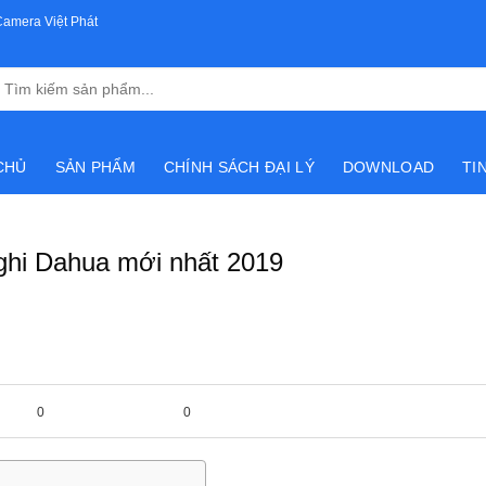
Camera Việt Phát
Tìm
kiếm:
CHỦ
SẢN PHẨM
CHÍNH SÁCH ĐẠI LÝ
DOWNLOAD
TI
 ghi Dahua mới nhất 2019
0
0