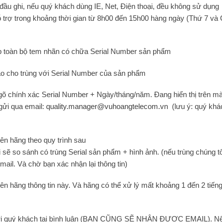
 đầu ghi, nếu quý khách dùng IE, Net, Điện thoại, đều không sử dụng
hỗ trợ trong khoảng thời gian từ 8h00 đến 15h00 hàng ngày (Thứ 7 và
p toàn bộ tem nhãn có chữa Serial Number sản phẩm
o cho trùng với
Serial Number của sản phẩm
 gõ chính xác
Serial Number + Ngày/tháng/năm
. Đang hiển thị trên m
gửi qua email:
quality.manager@vuhoangtelecom.vn
(
lưu ý: quý khá
lên hãng theo quy trình sau
 sẽ so sánh có trùng Serial sản phẩm + hình ảnh. (nếu trùng chúng tô
mail. Và chờ bạn xác nhận lại thông tin)
i lên hãng thông tin này. Và hãng có thể xử lý mất khoảng 1 đến 2 tiến
trả lời quý khách tại bình luận (BẠN CŨNG SẼ NHẬN ĐƯỢC EMAIL). N