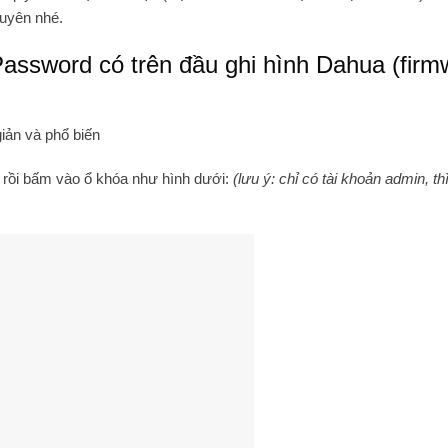
uyên nhé.
assword có trên đầu ghi hình Dahua (firm
iản và phổ biến
, rồi bấm vào ổ khóa như hình dưới:
(lưu ý: chỉ có tài khoản admin, th