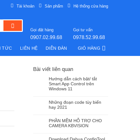
Tài khoản
Sản phẩm
Hệ thống cửa hàng
Gọi đặt hàng
Gọi tư vấn
0907.02.99.68
0978.52.99.68
N TỨC
LIÊN HỆ
DIỄN ĐÀN
GIỎ HÀNG
Bài viết liên quan
Hướng dẫn cách bật/ tắt
Smart App Control trên
Windows 11
Những đoạn code tùy biến
hay 2021
PHẦN MỀM HỖ TRỢ CHO
CAMERA KBVISION
Download Dahua ConfigTool