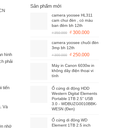
Sản phẩm mới
 CN
camera yoosee HL311
cam chui đèn , có màu
ban đêm bh 12th
Giá
Giá
₫
300.000
₫
350.000
gốc
hiện
camera yoosee chuôi đèn
là:
tại
3mp bh 12th
₫ 350.000.
là:
Giá
Giá
àn hình
₫
250.000
₫
300.000
₫ 300.000.
gốc
hiện
ch phải
Máy in Canon 6030w in
là:
tại
không dây điện thoại vi
₫ 300.000.
là:
tính
₫ 250.000.
i tiến
Ổ cứng di động HDD
Western Digital Elements
Portable 1TB 2.5" USB
3.0 - WDBUZG0010BBK-
g. Và
WESN (Đen)
Ổ cứng di động WD
Element 1TB 2.5 inch
ên nhớ