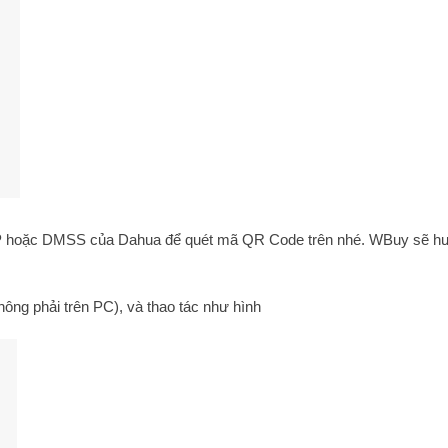
y4IP hoặc DMSS của Dahua để quét mã QR Code trên nhé. WBuy sẽ 
ông phải trên PC), và thao tác như hình