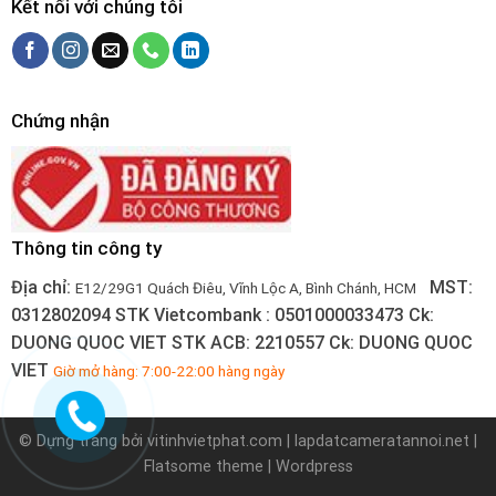
Kết nối với chúng tôi
Chứng nhận
Thông tin công ty
Địa chỉ:
MST:
E12/29G1 Quách Điêu, Vĩnh Lộc A, Bình Chánh, HCM
0312802094
STK Vietcombank : 0501000033473
Ck:
DUONG QUOC VIET
STK ACB: 2210557
Ck: DUONG QUOC
VIET
Giờ mở hàng: 7:00-22:00 hàng ngày
© Dựng trang bởi
vitinhvietphat.com
|
lapdatcameratannoi.net
|
Flatsome theme | Wordpress