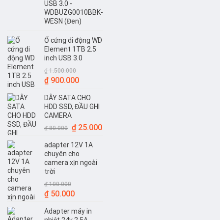
USB 3.0 -
WDBUZG0010BBK-
WESN (Đen)
Ổ cứng di động WD
Element 1TB 2.5
inch USB 3.0
₫
1.500.000
Giá
Giá
₫
900.000
gốc
hiện
DÂY SATA CHO
là:
tại
HDD SSD, ĐẦU GHI
₫ 1.500.000.
là:
CAMERA
₫ 900.000.
Giá
Giá
₫
25.000
₫
80.000
gốc
hiện
adapter 12V 1A
là:
tại
chuyên cho
₫ 80.000.
là:
camera xịn ngoài
₫ 25.000.
trời
₫
100.000
Giá
Giá
₫
50.000
gốc
hiện
Adapter máy in
là:
tại
nhiệt 24v 2.5A