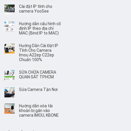
Cài đặt IP tĩnh cho
camera YooSee
Hướng dẫn cấu hình cố
định IP theo địa chỉ
MAC (Bind IP to MAC)
Hướng Dẫn Cài Đặt IP
Tĩnh Cho Camera
Imou A22ep C22ep
Chuẩn 100%
SỬA CHỮA CAMERA
QUAN SÁT TPHCM
Sửa Camera Tận Nơi
Hướng dẫn xóa tài
khoản bị gán vào
camera IMOU, KBONE