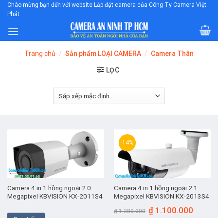
Skip
Chào mừng bạn đến với website Lắp đặt camera của Công Ty Camera Việt
Phát
to
content
Trang chủ
/
Sản phẩm LOẠI CAMERA
/
Camera Thân
LỌC
-14%
Camera 4 in 1 hồng ngoại 2.0
Camera 4 in 1 hồng ngoại 2.1
Megapixel KBVISION KX-2011S4
Megapixel KBVISION KX-2013S4
Giá
Giá
₫
1.100.000
₫
1.280.000
gốc
hiện