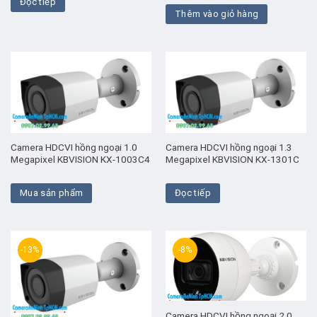
Đọc tiếp
là:
tại
Thêm vào giỏ hàng
₫ 1.280.000.
là:
₫ 1.100.
Camera HDCVI hồng ngoại 1.0
Camera HDCVI hồng ngoại 1.3
Megapixel KBVISION KX-1003C4
Megapixel KBVISION KX-1301C
Mua sản phẩm
Đọc tiếp
-13%
-8%
Camera HDCVI hồng ngoại 2.0