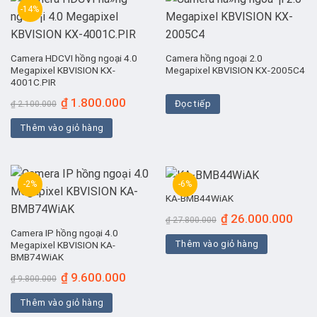
-14%
Camera HDCVI hồng ngoại 4.0
Camera hồng ngoại 2.0
Megapixel KBVISION KX-
Megapixel KBVISION KX-2005C4
4001C.PIR
Giá
Giá
₫
1.800.000
Đọc tiếp
₫
2.100.000
gốc
hiện
là:
tại
Thêm vào giỏ hàng
₫ 2.100.000.
là:
₫ 1.800.000.
-2%
-6%
KA-BMB44WiAK
Giá
Giá
₫
26.000.000
₫
27.800.000
gốc
hiện
Camera IP hồng ngoại 4.0
là:
tại
Thêm vào giỏ hàng
₫ 27.800.000.
là:
Megapixel KBVISION KA-
₫ 26.
BMB74WiAK
Giá
Giá
₫
9.600.000
₫
9.800.000
gốc
hiện
là:
tại
Thêm vào giỏ hàng
₫ 9.800.000.
là:
₫ 9.600.000.