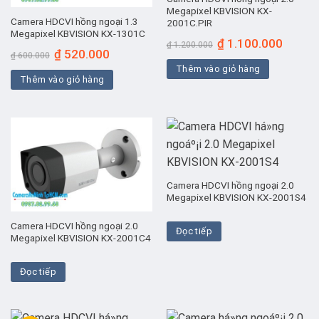
Megapixel KBVISION KX-
Camera HDCVI hồng ngoại 1.3
2001C.PIR
Megapixel KBVISION KX-1301C
Giá
Giá
₫
1.100.000
₫
1.200.000
gốc
hiện
Giá
Giá
₫
520.000
₫
600.000
là:
tại
gốc
hiện
Thêm vào giỏ hàng
₫ 1.200.000.
là:
là:
tại
₫ 1.100.
Thêm vào giỏ hàng
₫ 600.000.
là:
₫ 520.000.
Camera HDCVI hồng ngoại 2.0
Megapixel KBVISION KX-2001S4
Camera HDCVI hồng ngoại 2.0
Đọc tiếp
Megapixel KBVISION KX-2001C4
Đọc tiếp