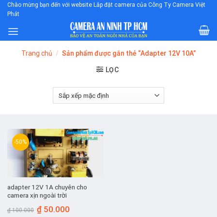
Skip
Chào mừng bạn đến với website Lắp đặt camera của Công Ty Camera Việt
Phát
to
content
Trang chủ
/
Sản phẩm được gắn thẻ “Adapter 12V 10A”
LỌC
-50%
adapter 12V 1A chuyên cho
camera xịn ngoài trời
Giá
Giá
₫
50.000
₫
100.000
gốc
hiện