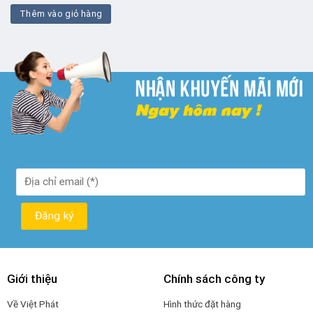
là:
tại
Thêm vào giỏ hàng
₫ 100.000.
là:
₫ 50.000.
Giới thiệu
Chính sách công ty
Về Việt Phát
Hình thức đặt hàng