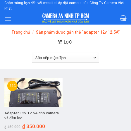
Skip
Chào mừng bạn đến với website Lắp đặt camera của Công Ty Camera Việt
Phát
to
content
Trang chủ
/
Sản phẩm được gắn thẻ “adapter 12v 12.5A”
LỌC
-22%
Adapter 12v 12.5A cho camera
và đèn led
Giá
Giá
₫
350.000
₫
450.000
gốc
hiện