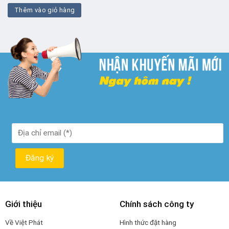
là:
tại
Thêm vào giỏ hàng
₫ 450.000.
là:
₫ 350.000.
Giới thiệu
Chính sách công ty
Về Việt Phát
Hình thức đặt hàng