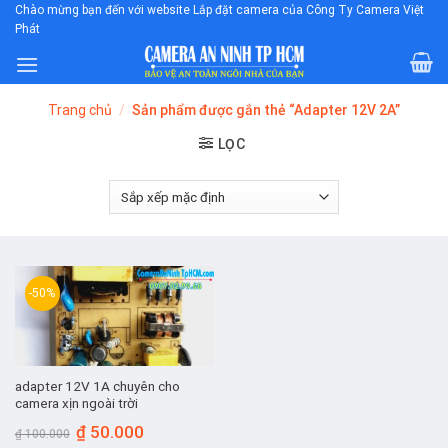
Skip
Chào mừng bạn đến với website Lắp đặt camera của Công Ty Camera Việt
Phát
to
content
Trang chủ
/
Sản phẩm được gắn thẻ “Adapter 12V 2A”
LỌC
-50%
adapter 12V 1A chuyên cho
camera xịn ngoài trời
Giá
Giá
₫
50.000
₫
100.000
gốc
hiện