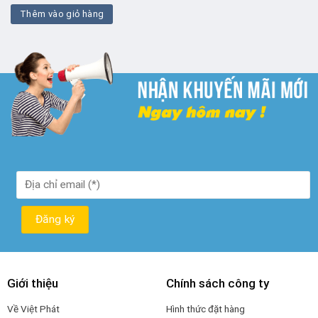
là:
tại
Thêm vào giỏ hàng
₫ 100.000.
là:
₫ 50.000.
Giới thiệu
Chính sách công ty
Về Việt Phát
Hình thức đặt hàng