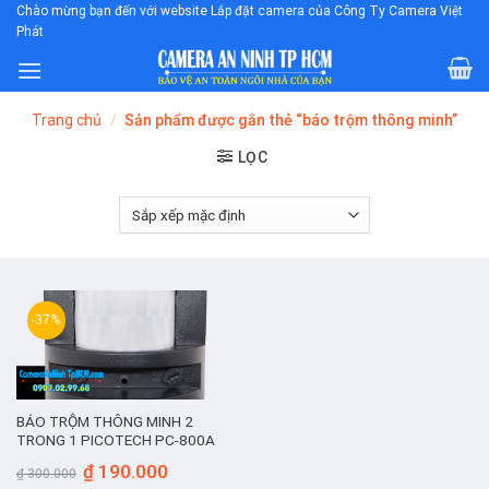
Skip
Chào mừng bạn đến với website Lắp đặt camera của Công Ty Camera Việt
Phát
to
content
Trang chủ
/
Sản phẩm được gắn thẻ “báo trộm thông minh”
LỌC
-37%
BÁO TRỘM THÔNG MINH 2
TRONG 1 PICOTECH PC-800A
Giá
Giá
₫
190.000
₫
300.000
gốc
hiện