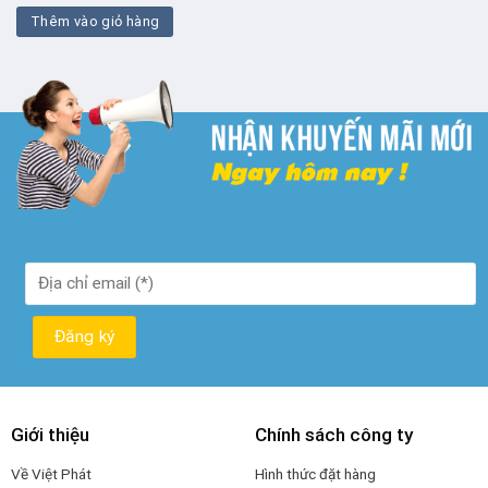
là:
tại
Thêm vào giỏ hàng
₫ 300.000.
là:
₫ 190.000.
Giới thiệu
Chính sách công ty
Về Việt Phát
Hình thức đặt hàng