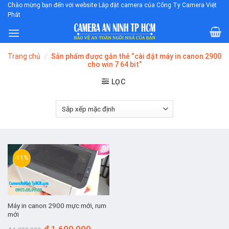
Skip
Chào mừng bạn đến với website Lắp đặt camera của Công Ty Camera Việt
Phát
to
content
Trang chủ
/
Sản phẩm được gắn thẻ “cài đặt máy in canon 2900
cho win 7 64 bit”
LỌC
-11%
Máy in canon 2900 mực mới, rum
mới
Giá
Giá
₫
1.600.000