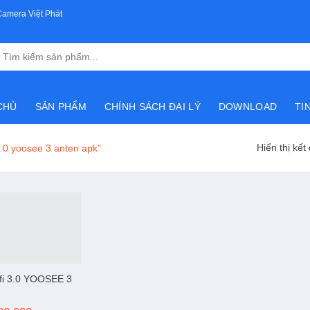
Camera Việt Phát
Tìm
kiếm:
CHỦ
SẢN PHẨM
CHÍNH SÁCH ĐẠI LÝ
DOWNLOAD
TI
Hiển thị kết
.0 yoosee 3 anten apk”
fi 3.0 YOOSEE 3