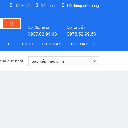
Tài khoản
Sản phẩm
Hệ thống cửa hàng
Gọi đặt hàng
Gọi tư vấn
0907.02.99.68
0978.52.99.68
N TỨC
LIÊN HỆ
DIỄN ĐÀN
GIỎ HÀNG
 quả duy nhất