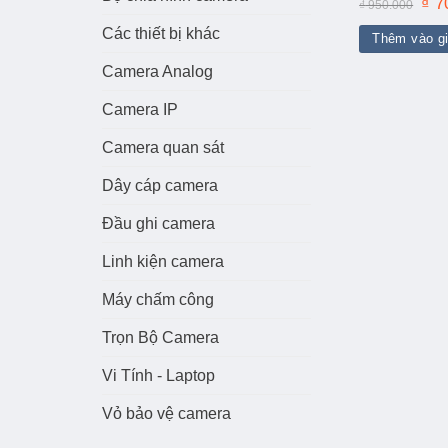
Giá
₫
7
₫
950.000
gốc
là:
Các thiết bị khác
Thêm vào g
₫ 95
Camera Analog
Camera IP
Camera quan sát
Dây cáp camera
Đầu ghi camera
Linh kiện camera
Máy chấm công
Trọn Bộ Camera
Vi Tính - Laptop
Vỏ bảo vệ camera