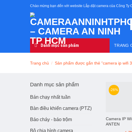
Skip
Chào mừng bạn đến với website Lắp đặt camera của Công Ty 
to
content
Danh mục sản phẩm
TRANG 
Trang chủ
/
Sản phẩm được gắn thẻ “camera ip wifi 3
Danh mục sản phẩm
-26%
Bán chạy nhất tuần
Bàn điều khiển camera (PTZ)
Camera IP Wi
Báo cháy - báo trộm
ANTEN
Bộ chia hình camera