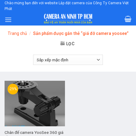
Skip
Chào mừng bạn đến với website Lắp đặt camera của Công Ty Camera Việt
Phát
to
content
Trang chủ
/
Sản phẩm được gắn thẻ “giá đỡ camera yoosee”
LỌC
-29%
Chân đế camera YooSee 360 giá