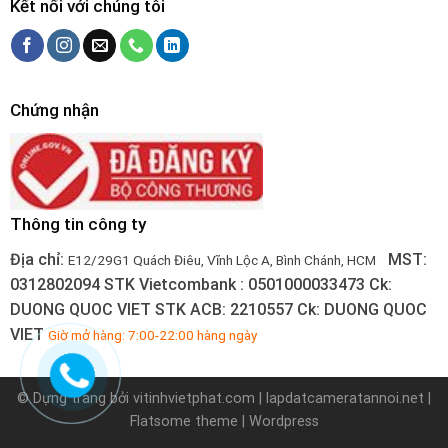
Kết nối với chúng tôi
Chứng nhận
Thông tin công ty
Địa chỉ:
MST:
E12/29G1 Quách Điêu, Vĩnh Lộc A, Bình Chánh, HCM
0312802094
STK Vietcombank : 0501000033473
Ck:
DUONG QUOC VIET
STK ACB: 2210557
Ck: DUONG QUOC
VIET
Giờ mở hàng: 7:00-22:00 hàng ngày
© Dựng trang bởi
vitinhvietphat.com
|
lapdatcameratannoi.net
|
Flatsome theme | Wordpress