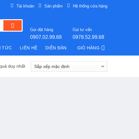
Tài khoản
Sản phẩm
Hệ thống cửa hàng
Gọi đặt hàng
Gọi tư vấn
0907.02.99.68
0978.52.99.68
N TỨC
LIÊN HỆ
DIỄN ĐÀN
GIỎ HÀNG
 quả duy nhất