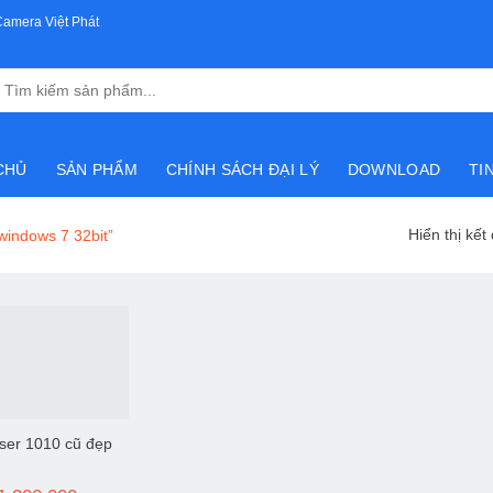
Camera Việt Phát
Tìm
kiếm:
CHỦ
SẢN PHẨM
CHÍNH SÁCH ĐẠI LÝ
DOWNLOAD
TI
Hiển thị kết
windows 7 32bit”
ser 1010 cũ đẹp