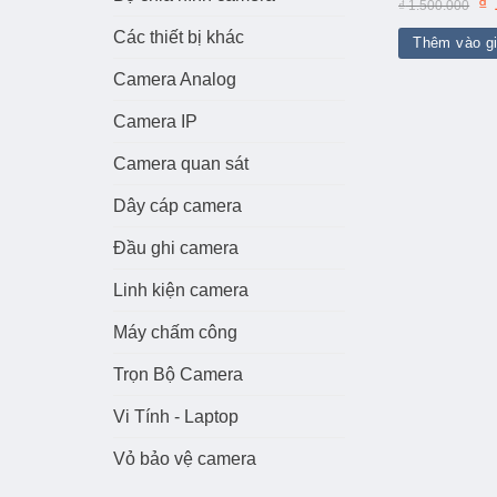
Gi
₫
₫
1.500.000
gố
là:
Các thiết bị khác
Thêm vào g
₫ 
Camera Analog
Camera IP
Camera quan sát
Dây cáp camera
Đầu ghi camera
Linh kiện camera
Máy chấm công
Trọn Bộ Camera
Vi Tính - Laptop
Vỏ bảo vệ camera