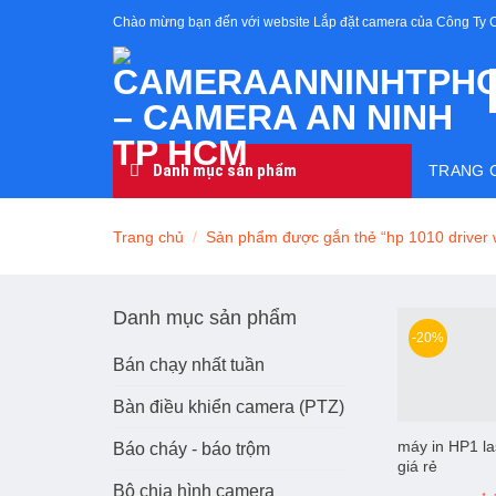
Skip
Chào mừng bạn đến với website Lắp đặt camera của Công Ty 
to
content
Danh mục sản phẩm
TRANG 
Trang chủ
/
Sản phẩm được gắn thẻ “hp 1010 driver 
Danh mục sản phẩm
-20%
Bán chạy nhất tuần
Bàn điều khiển camera (PTZ)
máy in HP1 la
Báo cháy - báo trộm
giá rẻ
Bộ chia hình camera