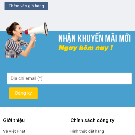
là:
tại
Thêm vào giỏ hàng
₫ 300.000.
là:
₫ 190.000.
Giới thiệu
Chính sách công ty
Về Việt Phát
Hình thức đặt hàng