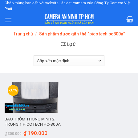
Skip
Chào mừng bạn đến với website Lắp đặt camera của Công Ty Camera Việt
Phát
to
content
Trang chủ
/
Sản phẩm được gắn thẻ “picotech pc800a”
LỌC
-37%
BÁO TRỘM THÔNG MINH 2
TRONG 1 PICOTECH PC-800A
Giá
Giá
₫
190.000
₫
300.000
gốc
hiện