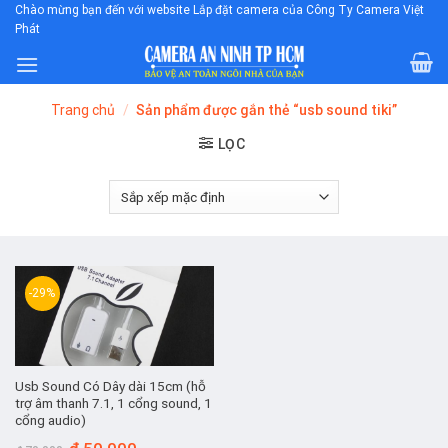
Skip
Chào mừng bạn đến với website Lắp đặt camera của Công Ty Camera Việt
Phát
to
content
Trang chủ
/
Sản phẩm được gắn thẻ “usb sound tiki”
LỌC
-29%
Usb Sound Có Dây dài 15cm (hỗ
trợ âm thanh 7.1, 1 cổng sound, 1
cổng audio)
Giá
Giá