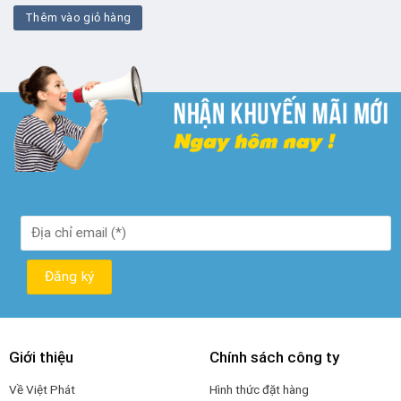
là:
tại
Thêm vào giỏ hàng
₫ 350.000.
là:
₫ 300.000.
Giới thiệu
Chính sách công ty
Về Việt Phát
Hình thức đặt hàng