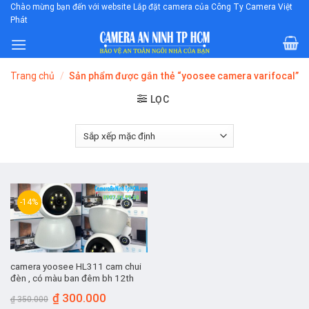
Skip
Chào mừng bạn đến với website Lắp đặt camera của Công Ty Camera Việt
Phát
to
content
Trang chủ
/
Sản phẩm được gắn thẻ “yoosee camera varifocal”
LỌC
-14%
camera yoosee HL311 cam chui
đèn , có màu ban đêm bh 12th
Giá
Giá
₫
300.000
₫
350.000
gốc
hiện