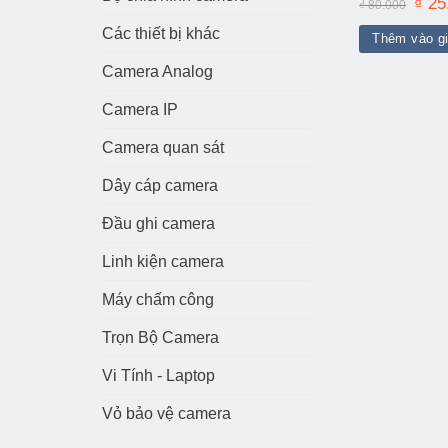
Giá
₫
25
₫
80.000
gốc
là:
Các thiết bị khác
Thêm vào g
₫ 80.
Camera Analog
Camera IP
Camera quan sát
Dây cáp camera
Đầu ghi camera
Linh kiện camera
Máy chấm công
Trọn Bộ Camera
Vi Tính - Laptop
Vỏ bảo vệ camera