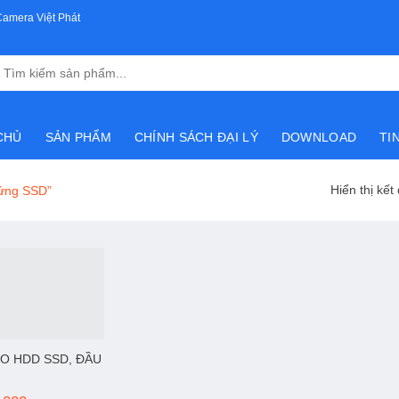
Camera Việt Phát
Tìm
kiếm:
CHỦ
SẢN PHẨM
CHÍNH SÁCH ĐẠI LÝ
DOWNLOAD
TI
Hiển thị kết
cứng SSD”
HO HDD SSD, ĐẦU