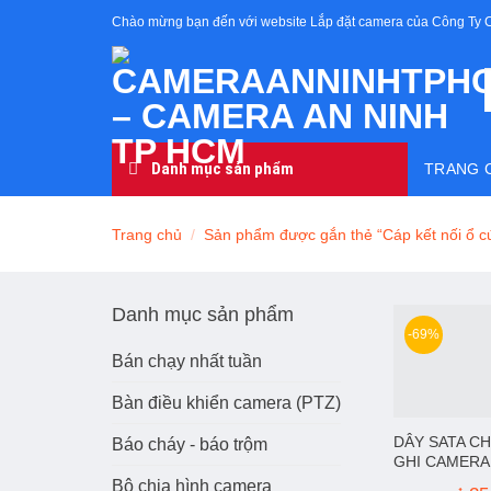
Skip
Chào mừng bạn đến với website Lắp đặt camera của Công Ty 
to
content
Danh mục sản phẩm
TRANG 
Trang chủ
/
Sản phẩm được gắn thẻ “Cáp kết nối ổ 
Danh mục sản phẩm
-69%
Bán chạy nhất tuần
Bàn điều khiển camera (PTZ)
DÂY SATA C
Báo cháy - báo trộm
GHI CAMERA
Bộ chia hình camera