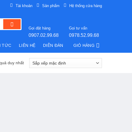
Tài khoản
Sản phẩm
Hệ thống cửa hàng
Gọi đặt hàng
Gọi tư vấn
0907.02.99.68
0978.52.99.68
N TỨC
LIÊN HỆ
DIỄN ĐÀN
GIỎ HÀNG
 quả duy nhất