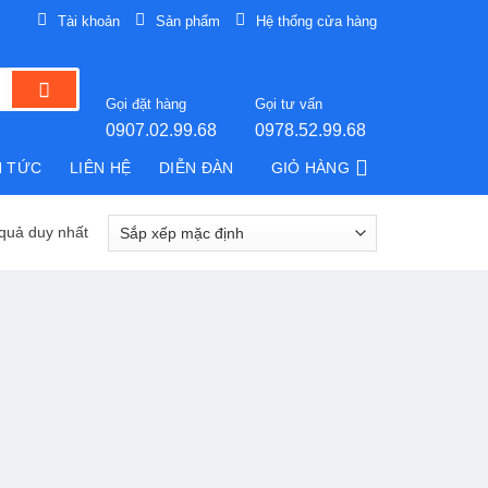
Tài khoản
Sản phẩm
Hệ thống cửa hàng
Gọi đặt hàng
Gọi tư vấn
0907.02.99.68
0978.52.99.68
N TỨC
LIÊN HỆ
DIỄN ĐÀN
GIỎ HÀNG
 quả duy nhất