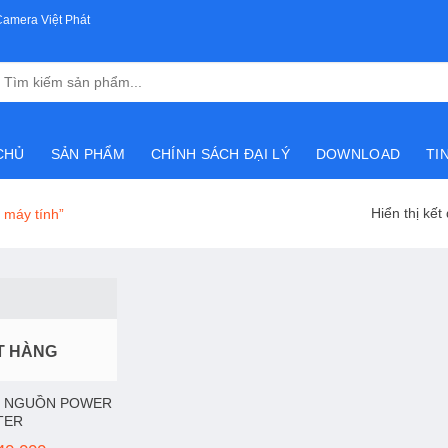
Camera Việt Phát
Tìm
kiếm:
CHỦ
SẢN PHẨM
CHÍNH SÁCH ĐẠI LÝ
DOWNLOAD
TI
Hiển thị kết
 máy tính”
T HÀNG
T NGUỒN POWER
TER