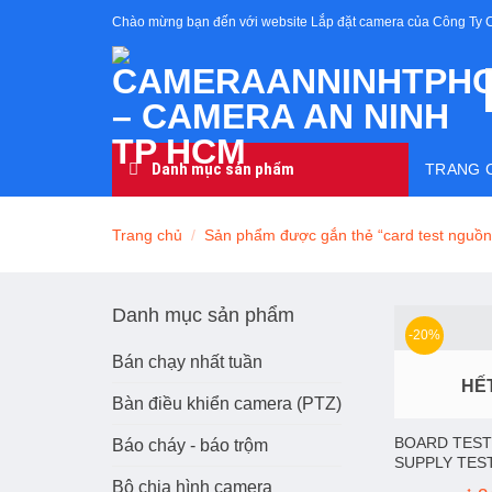
Skip
Chào mừng bạn đến với website Lắp đặt camera của Công Ty 
to
content
Danh mục sản phẩm
TRANG 
Trang chủ
/
Sản phẩm được gắn thẻ “card test nguồn
Danh mục sản phẩm
-20%
Bán chạy nhất tuần
HẾ
Bàn điều khiển camera (PTZ)
BOARD TES
Báo cháy - báo trộm
SUPPLY TES
Bộ chia hình camera