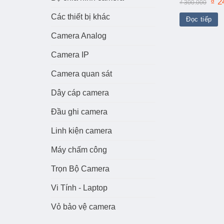
Giá
₫
2
₫
300.000
gốc
là:
Các thiết bị khác
Đọc tiếp
₫ 30
Camera Analog
Camera IP
Camera quan sát
Dây cáp camera
Đầu ghi camera
Linh kiện camera
Máy chấm công
Trọn Bộ Camera
Vi Tính - Laptop
Vỏ bảo vệ camera