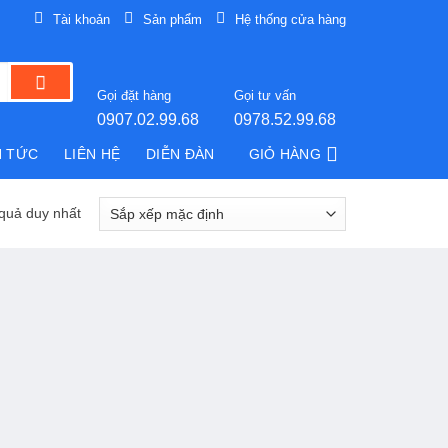
Tài khoản
Sản phẩm
Hệ thống cửa hàng
Gọi đặt hàng
Gọi tư vấn
0907.02.99.68
0978.52.99.68
N TỨC
LIÊN HỆ
DIỄN ĐÀN
GIỎ HÀNG
 quả duy nhất