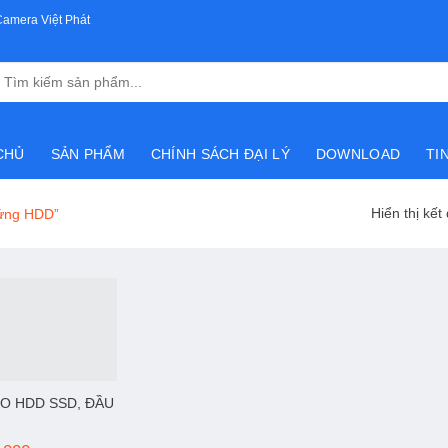
Camera Việt Phát
Tìm
kiếm:
CHỦ
SẢN PHẨM
CHÍNH SÁCH ĐẠI LÝ
DOWNLOAD
TI
Hiển thị kết
cứng HDD”
HO HDD SSD, ĐẦU