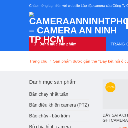
Skip
Chào mừng bạn đến với website Lắp đặt camera của Công Ty 
to
content
Danh mục sản phẩm
TRANG 
Trang chủ
/
Sản phẩm được gắn thẻ “Dây kết nối ổ 
Danh mục sản phẩm
-69%
Bán chạy nhất tuần
Bàn điều khiển camera (PTZ)
DÂY SATA C
Báo cháy - báo trộm
GHI CAMERA
Bộ chia hình camera