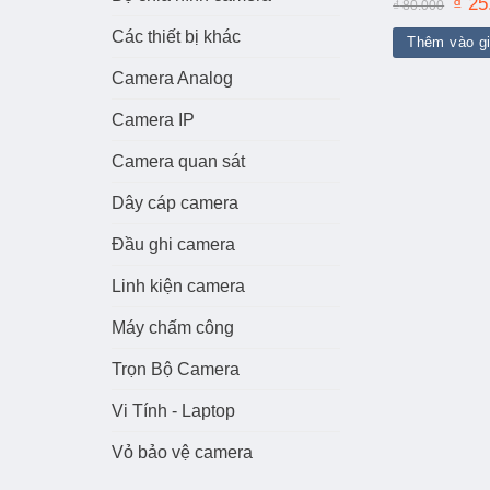
Giá
₫
25
₫
80.000
gốc
là:
Các thiết bị khác
Thêm vào g
₫ 80.
Camera Analog
Camera IP
Camera quan sát
Dây cáp camera
Đầu ghi camera
Linh kiện camera
Máy chấm công
Trọn Bộ Camera
Vi Tính - Laptop
Vỏ bảo vệ camera