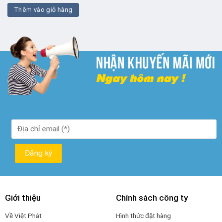
là:
tại
Thêm vào giỏ hàng
₫ 80.000.
là:
₫ 25.000.
Giới thiệu
Chính sách công ty
Về Việt Phát
Hình thức đặt hàng