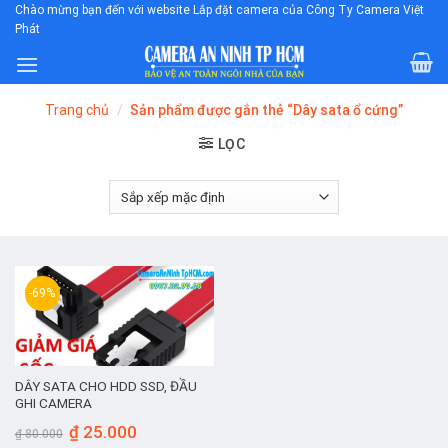
Skip
Chào mừng bạn đến với website Lắp đặt camera của Công Ty Camera Việt
Phát
to
content
Trang chủ
/
Sản phẩm được gắn thẻ “Dây sata ổ cứng”
LỌC
-69%
DÂY SATA CHO HDD SSD, ĐẦU
GHI CAMERA
Giá
Giá
₫
25.000
₫
80.000
gốc
hiện