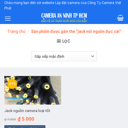
Skip
Chào mừng bạn đến với website Lắp đặt camera của Công Ty Camera Việt
Phát
to
content
Trang chủ
/
Sản phẩm được gắn thẻ “jack nối nguồn đực cái”
LỌC
-29%
Jack nguồn camera loại tốt
Giá
Giá
₫
5.000
₫
7.000
gốc
hiện
là:
tại