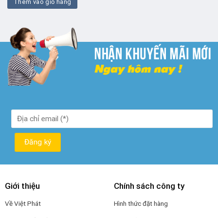
Thêm vào giỏ hàng
₫ 7.000.
là:
₫ 5.000.
Giới thiệu
Chính sách công ty
Về Việt Phát
Hình thức đặt hàng