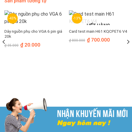
Sản phẩm tương tự
-43%
-13%
HẾT HÀNG
Dây nguồn phụ cho VGA 6 pin giá
Card test main H61 KQCPET6 V4
20k
Giá
Giá
₫
700.000
₫
800.000
gốc
hiện
Giá
Giá
₫
20.000
₫
35.000
là:
tại
gốc
hiện
₫ 800.000.
là:
là:
tại
₫ 700.000.
₫ 35.000.
là:
₫ 20.000.