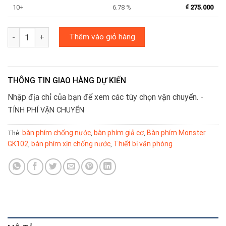
10+
6.78 %
₫
275.000
Bàn Phím Monster GK102 Chống nước - có giá sỉ cho đại lý số l
Thêm vào giỏ hàng
THÔNG TIN GIAO HÀNG DỰ KIẾN
Nhập địa chỉ của bạn để xem các tùy chọn vận chuyển. -
TÍNH PHÍ VẬN CHUYỂN
bàn phím chống nước
bàn phím giả cơ
Bàn phím Monster
Thẻ:
,
,
GK102
bàn phím xịn chống nước
Thiết bị văn phòng
,
,