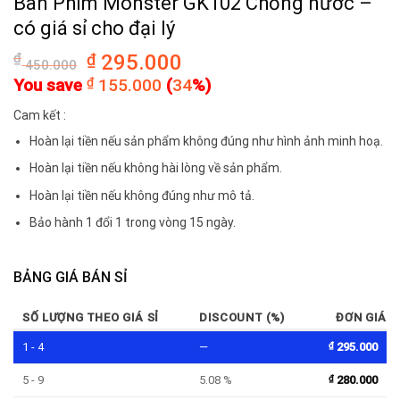
Bàn Phím Monster GK102 Chống nước –
có giá sỉ cho đại lý
₫
₫
295.000
450.000
You save
₫
155.000
(
34
%)
Cam kết :
Hoàn lại tiền nếu sản phẩm không đúng như hình ảnh minh hoạ.
Hoàn lại tiền nếu không hài lòng về sản phẩm.
Hoàn lại tiền nếu không đúng như mô tả.
Bảo hành 1 đổi 1 trong vòng 15 ngày.
BẢNG GIÁ BÁN SỈ
SỐ LƯỢNG THEO GIÁ SỈ
DISCOUNT (%)
ĐƠN GIÁ
1 - 4
—
₫
295.000
5 - 9
5.08 %
₫
280.000