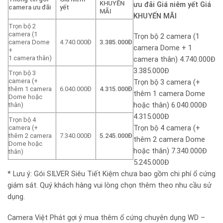
KHUYẾN
ưu đãi Giá niêm yết Giá
camera ưu đãi
yết
MÃI
KHUYẾN MÃI
Trọn bộ 2
camera (1
Trọn bộ 2 camera (1
camera Dome
4.740.000Đ
3.385.000Đ
camera Dome + 1
+
1 camera thân)
camera thân) 4.740.000Đ
3.385.000Đ
Trọn bộ 3
camera (+
Trọn bộ 3 camera (+
thêm 1 camera
6.040.000Đ
4.315.000Đ
thêm 1 camera Dome
Dome hoặc
thân)
hoặc thân) 6.040.000Đ
4.315.000Đ
Trọn bộ 4
camera (+
Trọn bộ 4 camera (+
thêm 2 camera
7.340.000Đ
5.245.000Đ
thêm 2 camera Dome
Dome hoặc
hoặc thân) 7.340.000Đ
thân)
5.245.000Đ
* Lưu ý: Gói SILVER Siêu Tiết Kiệm chưa bao gồm chi phí ổ cứng
giám sát. Quý khách hàng vui lòng chọn thêm theo nhu cầu sử
dụng.
Camera Việt Phát gợi ý mua thêm ổ cứng chuyên dụng WD –