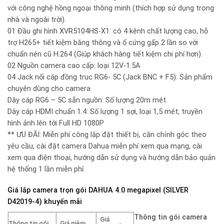
với công nghệ hồng ngoại thông minh (thích hợp sử dụng trong
nhà và ngoài trời).
01 Đầu ghi hình XVR5104HS-X1: có 4 kênh chất lượng cao, hỗ
trợ H265+ tiết kiệm băng thông và ổ cứng gấp 2 lần so với
chuẩn nén cũ H.264 (Giúp khách hàng tiết kiệm chi phí hơn)
02 Nguồn camera cao cấp: loại 12V-1.5A
04 Jack nối cáp đồng truc RG6- 5C (Jack BNC + F5): Sản phẩm
chuyên dùng cho camera
Dây cáp RG6 – 5C sẵn nguồn: Số lượng 20m mét.
Dây cáp HDMI chuẩn 1.4: Số lượng 1 sợi, loại 1,5 mét, truyền
hình ảnh lên tới Full HD 1080P
** ƯU ĐÃI: Miễn phí công lắp đặt thiết bị, căn chỉnh góc theo
yêu cầu, cài đặt camera Dahua miễn phí xem qua mạng, cài
xem qua điện thoại, hướng dẫn sử dụng và hướng dẫn bảo quản
hệ thống 1 lần miễn phí.
Giá lắp camera trọn gói DAHUA 4.0 megapixel (SILVER
D42019-4) khuyến mãi
Thông tin gói camera
Giá
Thông tin gói
Giá niêm