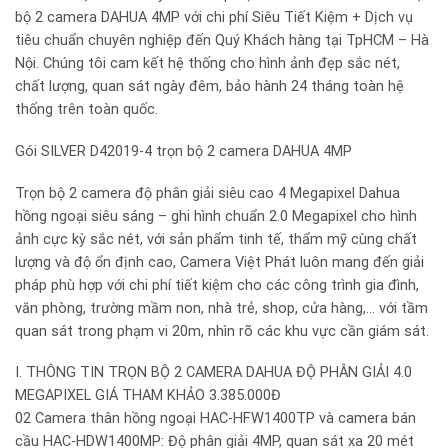
bộ 2 camera DAHUA 4MP với chi phí Siêu Tiết Kiệm + Dịch vụ
tiêu chuẩn chuyên nghiệp đến Quý Khách hàng tại TpHCM – Hà
Nội. Chúng tôi cam kết hệ thống cho hình ảnh đẹp sắc nét,
chất lượng, quan sát ngày đêm, bảo hành 24 tháng toàn hệ
thống trên toàn quốc.
Gói SILVER D42019-4 trọn bộ 2 camera DAHUA 4MP
Trọn bộ 2 camera độ phân giải siêu cao 4 Megapixel Dahua
hồng ngoại siêu sáng – ghi hình chuẩn 2.0 Megapixel cho hình
ảnh cực kỳ sắc nét, với sản phẩm tinh tế, thẩm mỹ cùng chất
lượng và độ ổn định cao, Camera Việt Phát luôn mang đến giải
pháp phù hợp với chi phí tiết kiệm cho các công trình gia đình,
văn phòng, trường mầm non, nhà trẻ, shop, cửa hàng,… với tầm
quan sát trong phạm vi 20m, nhìn rõ các khu vực cần giám sát.
I. THÔNG TIN TRỌN BỘ 2 CAMERA DAHUA ĐỘ PHÂN GIẢI 4.0
MEGAPIXEL GIÁ THAM KHẢO 3.385.000Đ
02 Camera thân hồng ngoại HAC-HFW1400TP và camera bán
cầu HAC-HDW1400MP: Độ phân giải 4MP, quan sát xa 20 mét