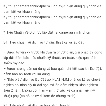
Kỹ thuật cameraanninhtphcm luôn thực hiện đúng quy trình đã
cam kết với khách hàng
Kỹ thuật cameraanninhtphcm luôn thực hiện đúng quy trình đã
cam kết với khách hàng
* Tiêu Chuẩn Về Dịch Vụ lắp đặt tại cameraanninhtphcm
​B1: Tiêu chuẩn về dịch vụ tư vấn, thiết kế và lắp đặt:
– Được tư vấn kỹ trước khi đưa ra phương án, giải pháp thi công
lắp đặt đảm bảo tiêu chuẩn kỹ thuật, an toàn, hiệu quả, tính
thẩm mỹ cao.
– Được hướng dẫn sử dụng và bảo quản chi tiết sau khi lắp đặt,
cảnh báo an toàn khi sử dụng,
– “Đặc biệt” dịch vụ lắp đặt gói PLATINUM phải có kỹ sư chuyên
nghiệp có trình độ từ đại học trở lên đảm nhiệm, kinh nghiệm
trên 2 năm, không có nhân viên thử việc kể cả nhân viên kỹ
thuật phụ (có hồ sơ nv đi kèm để chứng minh).
B2: Tiêu chuẩn về dịch vụ bảo hành, bảo trì: