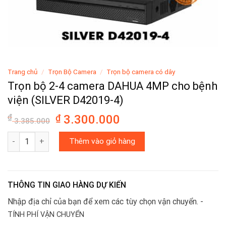
Trang chủ
/
Trọn Bộ Camera
/
Trọn bộ camera có dây
Trọn bộ 2-4 camera DAHUA 4MP cho bệnh
viện (SILVER D42019-4)
₫
₫
3.300.000
3.385.000
Trọn bộ 2-4 camera DAHUA 4MP cho bệnh viện (SILVER D42019-4
Thêm vào giỏ hàng
THÔNG TIN GIAO HÀNG DỰ KIẾN
Nhập địa chỉ của bạn để xem các tùy chọn vận chuyển. -
TÍNH PHÍ VẬN CHUYỂN