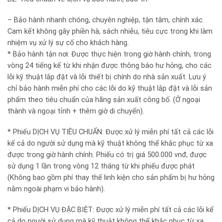
– Bảo hành nhanh chóng, chuyên nghiệp, tận tâm, chính xác.
Cam kết không gây phiền hà, sách nhiễu, tiêu cực trong khi làm
nhiệm vụ xử lý sự cố cho khách hàng.
* Bảo hành tận nơi: Được thực hiện trong giờ hành chính, trong
vòng 24 tiếng kể từ khi nhận được thông báo hư hỏng, cho các
lỗi kỹ thuật lắp đặt và lỗi thiết bị chính do nhà sản xuất. Lưu ý
chỉ bảo hành miễn phí cho các lỗi do kỹ thuật lắp đặt và lỗi sản
phẩm theo tiêu chuẩn của hãng sản xuất công bố. (Ở ngoại
thành và ngoại tỉnh + thêm giờ di chuyển).
* Phiếu DỊCH VỤ TIÊU CHUẨN: Được xử lý miễn phí tất cả các lỗi
kể cả do người sử dụng mà kỹ thuật không thể khắc phục từ xa
được trong giờ hành chính. Phiếu có trị giá 500.000 vnđ, được
sử dụng 1 lần trong vòng 12 tháng từ khi phiếu được phát
(Không bao gồm phí thay thế linh kiện cho sản phẩm bị hư hỏng
nằm ngoài phạm vi bảo hành).
* Phiếu DỊCH VỤ ĐẶC BIỆT: Được xử lý miễn phí tất cả các lỗi kể
cả do người sử dụng mà kỹ thuật không thể khắc phục từ xa