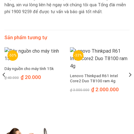
hãng, xin vui lòng liên hệ ngay với chúng tôi qua Tổng đài miễn
phí 1900 9259 để được tư vấn và báo giá tốt nhất.
Sản phẩm tương tự
-50%
-33%
Dây nguồn cho máy tính 15k
Lenovo Thinkpad R61 Intel
Giá
Giá
₫
20.000
₫
40.000
gốc
hiện
Core2 Duo T8100 ram 4g
là:
tại
₫ 40.000.
là:
Giá
Giá
₫
2.000.000
₫
3.000.000
₫ 20.000.
gốc
hiện
là:
tại
₫ 3.000.000.
là:
₫ 2.000.