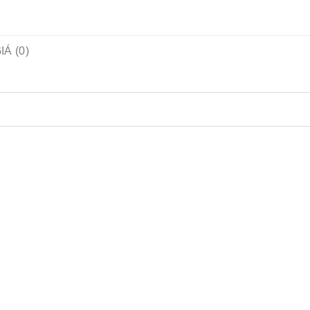
Á (0)
0