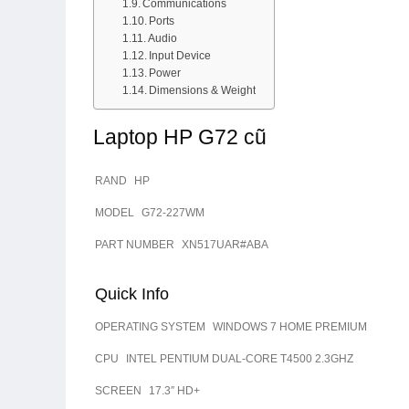
Communications
Ports
Audio
Input Device
Power
Dimensions & Weight
Laptop HP G72 cũ
RAND
HP
MODEL
G72-227WM
PART NUMBER
XN517UAR#ABA
Quick Info
OPERATING SYSTEM
WINDOWS 7 HOME PREMIUM
CPU
INTEL PENTIUM DUAL-CORE T4500 2.3GHZ
SCREEN
17.3″ HD+