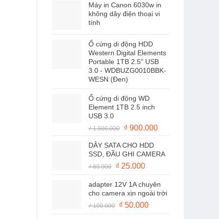
Máy in Canon 6030w in
là:
tại
không dây điện thoại vi
₫ 300.000.
là:
tính
₫ 250.000.
Ổ cứng di động HDD
Western Digital Elements
Portable 1TB 2.5" USB
3.0 - WDBUZG0010BBK-
WESN (Đen)
Ổ cứng di động WD
Element 1TB 2.5 inch
USB 3.0
Giá
Giá
₫
900.000
₫
1.500.000
gốc
hiện
DÂY SATA CHO HDD
là:
tại
SSD, ĐẦU GHI CAMERA
₫ 1.500.000.
là:
Giá
Giá
₫
25.000
₫
80.000
₫ 900.000.
gốc
hiện
adapter 12V 1A chuyên
là:
tại
cho camera xịn ngoài trời
₫ 80.000.
là:
Giá
Giá
₫
50.000
₫
100.000
₫ 25.000.
gốc
hiện