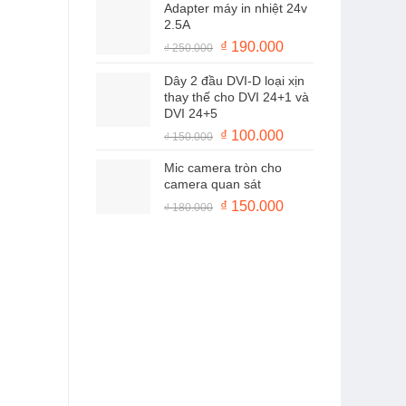
Adapter máy in nhiệt 24v
là:
tại
2.5A
₫ 100.000.
là:
Giá
Giá
₫
190.000
₫
250.000
₫ 50.000.
gốc
hiện
Dây 2 đầu DVI-D loại xịn
là:
tại
thay thế cho DVI 24+1 và
₫ 250.000.
là:
DVI 24+5
₫ 190.000.
Giá
Giá
₫
100.000
₫
150.000
gốc
hiện
Mic camera tròn cho
là:
tại
camera quan sát
₫ 150.000.
là:
Giá
Giá
₫
150.000
₫
180.000
₫ 100.000.
gốc
hiện
là:
tại
₫ 180.000.
là:
₫ 150.000.