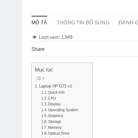
MÔ TẢ
THÔNG TIN BỔ SUNG
ĐÁNH GI
Lượt xem:
1.949
Share
0
0
0
Mục lục
Laptop HP G72 cũ
Quick Info
CPU
Display
Operating System
Graphics
Storage
Memory
Optical Drive