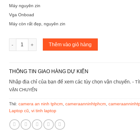
Máy nguyên zin
Vga Onboad
Máy còn rất đẹp, nguyên zin
Laptop HP G72 cũ số lượng
Thêm vào giỏ hàng
THÔNG TIN GIAO HÀNG DỰ KIẾN
Nhập địa chỉ của bạn để xem các tùy chọn vận chuyển. -
TÍ
VẬN CHUYỂN
camera an ninh tphcm
cameraanninhtphcm
cameraanninht
Thẻ:
,
,
Laptop cũ
vi tinh laptop
,