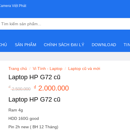
Camera Việt Phát
Tìm
kiếm:
CHỦ
SẢN PHẨM
CHÍNH SÁCH ĐẠI LÝ
DOWNLOAD
TI
Trang chủ
/
Vi Tính - Laptop
/
Laptop cũ và mới
Laptop HP G72 cũ
2.000.000
₫
₫
2.500.000
Laptop HP G72 cũ
Ram 4g
HDD 160G good
Pin 2h new ( BH 12 Tháng)