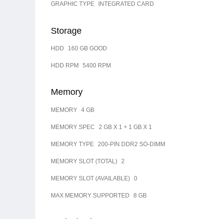
GRAPHIC TYPE
INTEGRATED CARD
Storage
HDD
160 GB GOOD
HDD RPM
5400 RPM
Memory
MEMORY
4 GB
MEMORY SPEC
2 GB X 1 + 1 GB X 1
MEMORY TYPE
200-PIN DDR2 SO-DIMM
MEMORY SLOT (TOTAL)
2
MEMORY SLOT (AVAILABLE)
0
MAX MEMORY SUPPORTED
8 GB