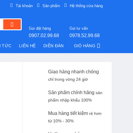
Tài khoản
Sản phẩm
Hệ thống cửa hàng
Gọi đặt hàng
Gọi tư vấn
0907.02.99.68
0978.52.99.68
N TỨC
LIÊN HỆ
DIỄN ĐÀN
GIỎ HÀNG
Giao hàng nhanh chóng
chỉ trong vòng 24 giờ
Sản phẩm chính hãng
sản
phẩm nhập khẩu 100%
Mua hàng tiết kiệm
rẻ hơn
từ 10% - 30%