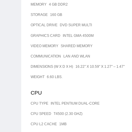
MEMORY
4 GB DDR2
STORAGE
160 GB
OPTICAL DRIVE
DVD SUPER MULTI
GRAPHICS CARD
INTEL GMA 4500M
VIDEO MEMORY
SHARED MEMORY
COMMUNICATION
LAN AND WLAN
DIMENSIONS (W X D X H)
16.22″ X 10.59″ X 1.27″ – 1.47″
WEIGHT
6.60 LBS.
CPU
CPU TYPE
INTEL PENTIUM DUAL-CORE
CPU SPEED
T4500 (2.30 GHZ)
CPU L2 CACHE
1MB