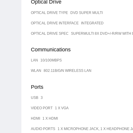
Optical Drive
OPTICAL DRIVE TYPE
DVD SUPER MULTI
OPTICAL DRIVE INTERFACE
INTEGRATED
OPTICAL DRIVE SPEC
SUPERMULTI 8X DVD+/-R/RW WITH
Communications
LAN
10/100MBPS
WLAN
802.11B/G/N WIRELESS LAN
Ports
USB
3
VIDEO PORT
1 X VGA
HDMI
1 X HDMI
AUDIO PORTS
1 X MICROPHONE JACK, 1 X HEADPHONE 