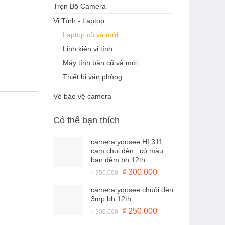
Trọn Bộ Camera
Vi Tính - Laptop
Laptop cũ và mới
Linh kiện vi tính
Máy tính bàn cũ và mới
Thiết bị văn phòng
Vỏ bảo vệ camera
Có thể bạn thích
camera yoosee HL311
cam chui đèn , có màu
ban đêm bh 12th
Giá
Giá
₫
300.000
₫
350.000
gốc
hiện
camera yoosee chuôi đèn
là:
tại
3mp bh 12th
₫ 350.000.
là:
Giá
Giá
₫
250.000
₫
300.000
₫ 300.000.
gốc
hiện